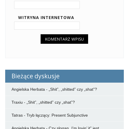
WITRYNA INTERNETOWA
Bieżące dyskusje
Angielska Herbata
-
„Shit”, „shitted” czy „shat”?
Traxiu
-
„Shit”, „shitted” czy „shat”?
Tatras
-
Tryb łączący: Present Subjunctive
Angielska Herbata
-
Czy slogan „I’m lovin’ it” jest