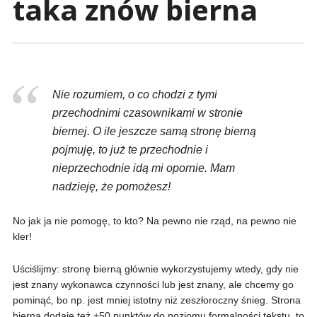
taka znów bierna
Nie rozumiem, o co chodzi z tymi
przechodnimi czasownikami w stronie
biernej. O ile jeszcze samą stronę bierną
pojmuję, to już te przechodnie i
nieprzechodnie idą mi opornie. Mam
nadzieję, że pomożesz!
No jak ja nie pomogę, to kto? Na pewno nie rząd, na pewno nie
kler!
Uściślijmy: stronę bierną głównie wykorzystujemy wtedy, gdy nie
jest znany wykonawca czynności lub jest znany, ale chcemy go
pominąć, bo np. jest mniej istotny niż zeszłoroczny śnieg. Strona
bierna dodaje też +50 punktów do poziomu formalności tekstu, to