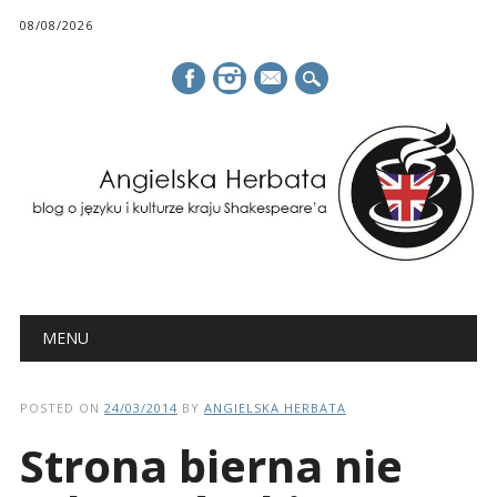
08/08/2026
mail
Main menu
Skip
MENU
to
content
POSTED ON
24/03/2014
BY
ANGIELSKA HERBATA
Strona bierna nie