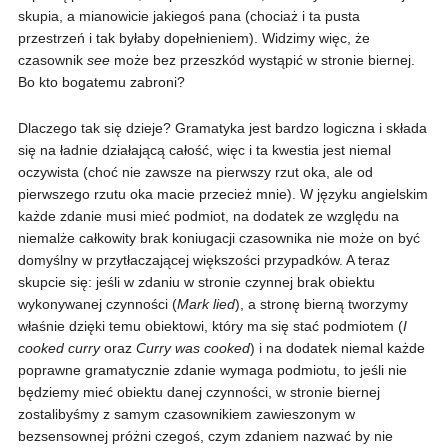
skupia, a mianowicie jakiegoś pana (chociaż i ta pusta
przestrzeń i tak byłaby dopełnieniem). Widzimy więc, że
czasownik
see
może bez przeszkód wystąpić w stronie biernej.
Bo kto bogatemu zabroni?
Dlaczego tak się dzieje? Gramatyka jest bardzo logiczna i składa
się na ładnie działającą całość, więc i ta kwestia jest niemal
oczywista (choć nie zawsze na pierwszy rzut oka, ale od
pierwszego rzutu oka macie przecież mnie). W języku angielskim
każde zdanie musi mieć podmiot, na dodatek ze względu na
niemalże całkowity brak koniugacji czasownika nie może on być
domyślny w przytłaczającej większości przypadków. A teraz
skupcie się: jeśli w zdaniu w stronie czynnej brak obiektu
wykonywanej czynności (
Mark lied
), a stronę bierną tworzymy
właśnie dzięki temu obiektowi, który ma się stać podmiotem (
I
cooked curry
oraz
Curry was cooked
) i na dodatek niemal każde
poprawne gramatycznie zdanie wymaga podmiotu, to jeśli nie
będziemy mieć obiektu danej czynności, w stronie biernej
zostalibyśmy z samym czasownikiem zawieszonym w
bezsensownej próżni czegoś, czym zdaniem nazwać by nie