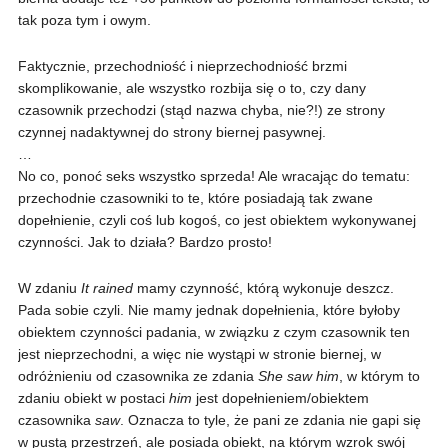
tak poza tym i owym.
Faktycznie, przechodniość i nieprzechodniość brzmi
skomplikowanie, ale wszystko rozbija się o to, czy dany
czasownik przechodzi (stąd nazwa chyba, nie?!) ze strony
czynnej nadaktywnej do strony biernej pasywnej.
…
No co, ponoć seks wszystko sprzeda! Ale wracając do tematu:
przechodnie czasowniki to te, które posiadają tak zwane
dopełnienie, czyli coś lub kogoś, co jest obiektem wykonywanej
czynności. Jak to działa? Bardzo prosto!
W zdaniu
It rained
mamy czynność, którą wykonuje deszcz.
Pada sobie czyli. Nie mamy jednak dopełnienia, które byłoby
obiektem czynności padania, w związku z czym czasownik ten
jest nieprzechodni, a więc nie wystąpi w stronie biernej, w
odróżnieniu od czasownika ze zdania
She saw him
, w którym to
zdaniu obiekt w postaci
him
jest dopełnieniem/obiektem
czasownika
saw
. Oznacza to tyle, że pani ze zdania nie gapi się
w pustą przestrzeń, ale posiada obiekt, na którym wzrok swój