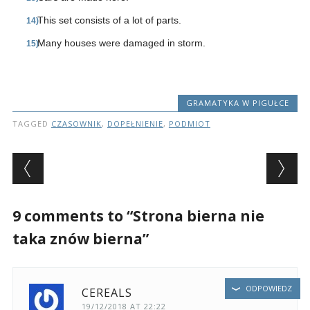
This set consists of a lot of parts.
Many houses were damaged in storm.
GRAMATYKA W PIGUŁCE
TAGGED
CZASOWNIK
,
DOPEŁNIENIE
,
PODMIOT
Post navigation
9 comments to “Strona bierna nie
taka znów bierna”
ODPOWIEDZ
CEREALS
19/12/2018 AT 22:22