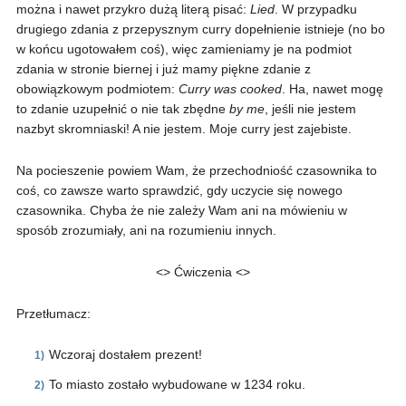
można i nawet przykro dużą literą pisać:
Lied
. W przypadku
drugiego zdania z przepysznym curry dopełnienie istnieje (no bo
w końcu ugotowałem coś), więc zamieniamy je na podmiot
zdania w stronie biernej i już mamy piękne zdanie z
obowiązkowym podmiotem:
Curry was cooked
. Ha, nawet mogę
to zdanie uzupełnić o nie tak zbędne
by me
, jeśli nie jestem
nazbyt skromniaski! A nie jestem. Moje curry jest zajebiste.
Na pocieszenie powiem Wam, że przechodniość czasownika to
coś, co zawsze warto sprawdzić, gdy uczycie się nowego
czasownika. Chyba że nie zależy Wam ani na mówieniu w
sposób zrozumiały, ani na rozumieniu innych.
<> Ćwiczenia <>
Przetłumacz:
Wczoraj dostałem prezent!
To miasto zostało wybudowane w 1234 roku.