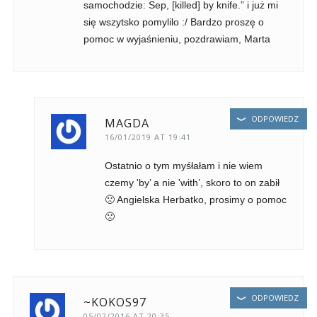
samochodzie: Sep, [killed] by knife.” i już mi
się wszytsko pomylilo :/ Bardzo proszę o
pomoc w wyjaśnieniu, pozdrawiam, Marta
ODPOWIEDZ
MAGDA
16/01/2019 AT 19:41
Ostatnio o tym myśłałam i nie wiem
czemy 'by’ a nie 'with’, skoro to on zabił
🙁 Angielska Herbatko, prosimy o pomoc
🙁
ODPOWIEDZ
~KOKOS97
05/02/2016 AT 20:35