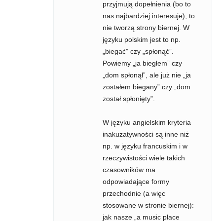
przyjmują dopełnienia (bo to
nas najbardziej interesuje), to
nie tworzą strony biernej. W
języku polskim jest to np.
„biegać” czy „spłonąć”.
Powiemy „ja biegłem” czy
„dom spłonął”, ale już nie „ja
zostałem biegany” czy „dom
został spłonięty”.
W języku angielskim kryteria
inakuzatywności są inne niż
np. w języku francuskim i w
rzeczywistości wiele takich
czasowników ma
odpowiadające formy
przechodnie (a więc
stosowane w stronie biernej):
jak nasze „a music place