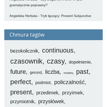
gramatycznie poprawny?
Angielska Herbata
-
Tryb łączący: Present Subjunctive
Chmura tagów
continuous
bezokolicznik
czasownik
czasy
dopełnienie
future
past
liczba
gerund
modalny
perfect
policzalność
podmiot
present
przyimek
przedimek
przysłówek
przymiotnik