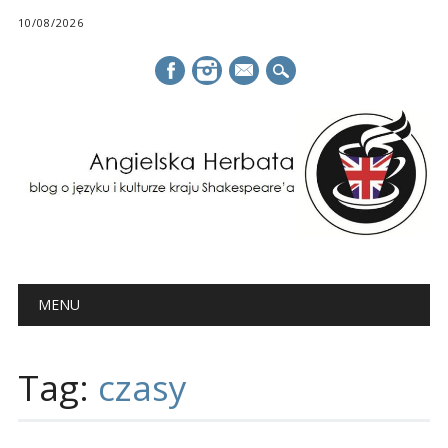
10/08/2026
mail
Main menu
Skip
MENU
to
content
Tag:
czasy