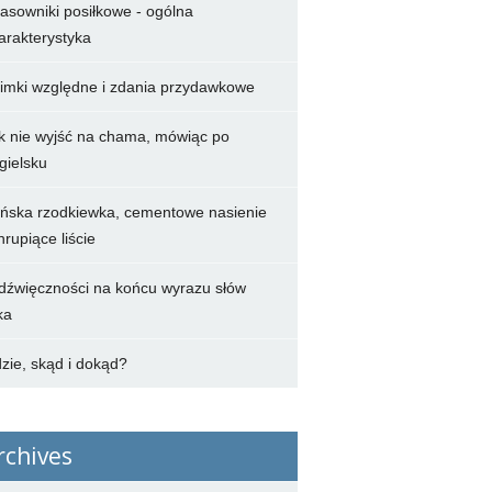
asowniki posiłkowe - ogólna
arakterystyka
imki względne i zdania przydawkowe
k nie wyjść na chama, mówiąc po
gielsku
ńska rzodkiewka, cementowe nasienie
chrupiące liście
dźwięczności na końcu wyrazu słów
ka
zie, skąd i dokąd?
rchives