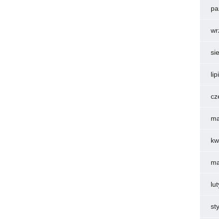
pa
wr
si
li
cz
ma
kw
ma
lu
st