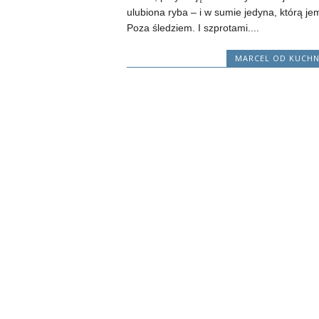
ulubiona ryba – i w sumie jedyna, którą je
Poza śledziem. I szprotami....
MARCEL OD KUCHN