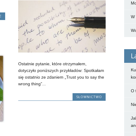
Mo
E
W 
Wo
L
Ostatnie pytanie, które otrzymałem,
Ku
dotyczyło poniższych przykładów: Spotkałam
się ostatnio ze zdaniem „Trust you to say the
ko
wrong thing”...
O 
SŁOWNICTWO
Ni
Ja
an