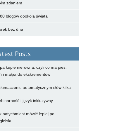
im zdaniem
80 blogów dookoła świata
rek bez dna
atest Posts
pa kupie nierówna, czyli co ma pies,
ń i małpa do ekskrementów
tłumaczeniu automatycznym słów kilka
ebinarność i język inkluzywny
k natychmiast mówić lepiej po
gielsku