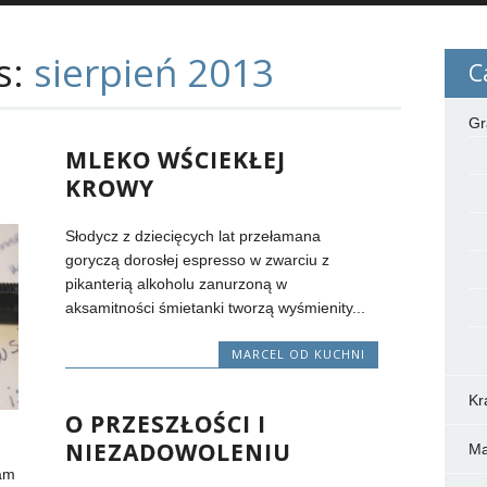
s:
sierpień 2013
C
Gr
MLEKO WŚCIEKŁEJ
KROWY
Słodycz z dziecięcych lat przełamana
goryczą dorosłej espresso w zwarciu z
pikanterią alkoholu zanurzoną w
aksamitności śmietanki tworzą wyśmienity...
MARCEL OD KUCHNI
Kra
O PRZESZŁOŚCI I
NIEZADOWOLENIU
Ma
tam