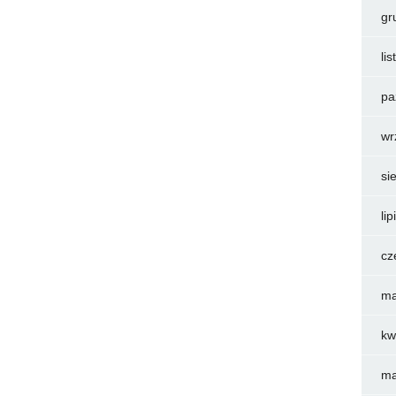
gr
li
pa
wr
si
li
cz
ma
kw
ma