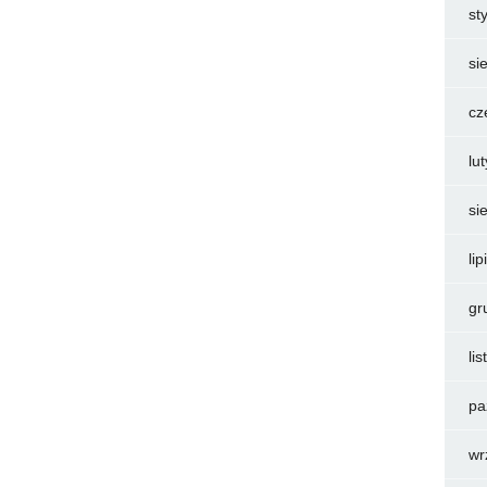
st
si
cz
lu
si
li
gr
li
pa
wr