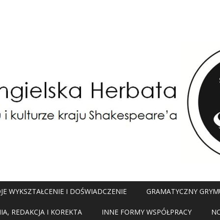
JE WYKSZTAŁCENIE I DOŚWIADCZENIE
GRAMATYCZNY GRYM
A, REDAKCJA I KOREKTA
INNE FORMY WSPÓŁPRACY
N