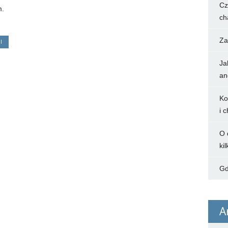
Cz
m.
ch
Za
I
Ja
an
Ko
i 
O 
kil
Gd
A