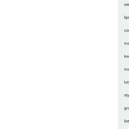
si
li
cz
ma
kw
ma
lu
st
gr
li