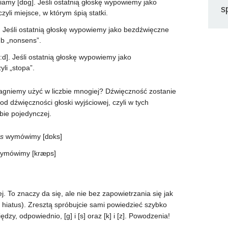
amy [dɒɡ]. Jeśli ostatnią głoskę wypowiemy jako
s
 czyli miejsce, w którym śpią statki.
 Jeśli ostatnią głoskę wypowiemy jako bezdźwięczne
lub „nonsens”.
d]. Jeśli ostatnią głoskę wypowiemy jako
zyli „stopa”.
pragniemy użyć w liczbie mnogiej? Dźwięczność zostanie
 dźwięczności głoski wyjściowej, czyli w tych
bie pojedynczej.
s
wymówimy [dɒks]
ymówimy [kræps]
j. To znaczy da się, ale nie bez zapowietrzania się jak
ę: hiatus). Zresztą spróbujcie sami powiedzieć szybko
dzy, odpowiednio, [g] i [s] oraz [k] i [z]. Powodzenia!