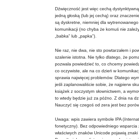
Dźwięczność jest więc cechą dystynktywną, 
jedną głoską (lub jej cechą) oraz znaczeni
są dyskretne, niemniej dla wytrenowanego 
komunikacji (no chyba że komuś nie zależy
„babka” lub „papka”).
Nie raz, nie dwa, nie sto powtarzałem i p
szalenie istotna. Nie tylko dlatego, że pom
pozwala powiedzieć to, co chcemy powiedz
co oczywiste, ale na co dzień w komunika
sprawia najwięcej problemów. Dlatego wym
jeśli zaplanowaliście sobie, że najpierw sk
książek z soczystym słownictwem, a wymo
to wtedy będzie już za późno. Z dnia na dz
Nauczyć się czegoś od zera jest bez porówn
Uwaga: wpis zawiera symbole IPA (
Interna
fonetyczny). Bez odpowiedniego wsparcia 
właściwych znaków Unicode pojawią znaki z