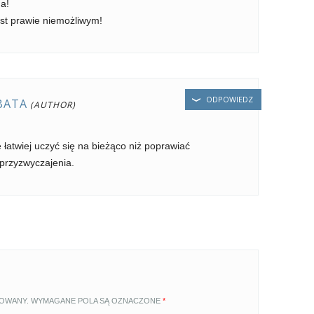
a!
est prawie niemożliwym!
ODPOWIEDZ
BATA
 łatwiej uczyć się na bieżąco niż poprawiać
przyzwyczajenia.
KOWANY.
WYMAGANE POLA SĄ OZNACZONE
*