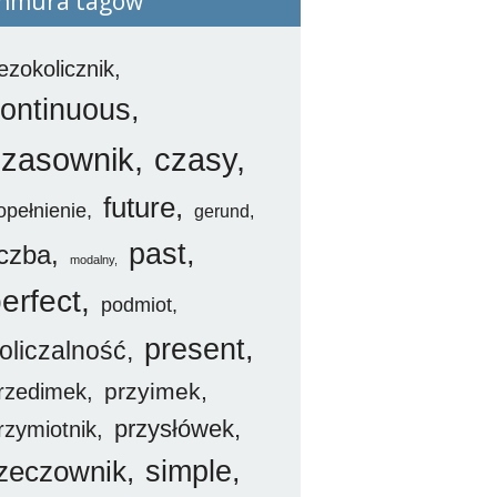
hmura tagów
ezokolicznik
ontinuous
czasownik
czasy
future
opełnienie
gerund
past
iczba
modalny
erfect
podmiot
present
oliczalność
przyimek
rzedimek
przysłówek
rzymiotnik
simple
zeczownik