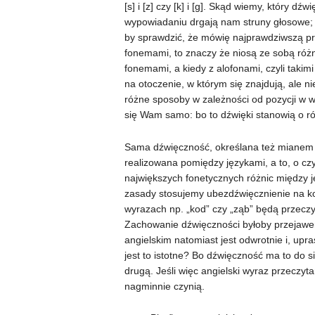
[s] i [z] czy [k] i [g]. Skąd wiemy, który d
wypowiadaniu drgają nam struny głosowe; 
by sprawdzić, że mówię najprawdziwszą pr
fonemami, to znaczy że niosą ze sobą róż
fonemami, a kiedy z alofonami, czyli takim
na otoczenie, w którym się znajdują, ale 
różne sposoby w zależności od pozycji w w
się Wam samo: bo to dźwięki stanowią o 
Sama dźwięczność, określana też mianem fo
realizowana pomiędzy językami, a to, o c
największych fonetycznych różnic między j
zasady stosujemy ubezdźwięcznienie na k
wyrazach np. „kod” czy „ząb” będą przeczyta
Zachowanie dźwięczności byłoby przejawe
angielskim natomiast jest odwrotnie i, up
jest to istotne? Bo dźwięczność ma to do s
drugą. Jeśli więc angielski wyraz przeczy
nagminnie czynią.