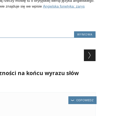
łą rzeczy mówię tu o brytyjskiej wersji języka angielskiego.
wie znajduje się we wpisie
Angielska fonetyka: zarys
WYMOWA
zności na końcu wyrazu słów
ODPOWIEDZ