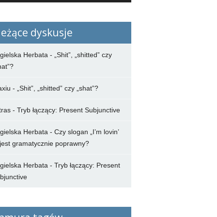
ieżące dyskusje
gielska Herbata
-
„Shit”, „shitted” czy
hat”?
axiu
-
„Shit”, „shitted” czy „shat”?
tras
-
Tryb łączący: Present Subjunctive
gielska Herbata
-
Czy slogan „I’m lovin’
” jest gramatycznie poprawny?
gielska Herbata
-
Tryb łączący: Present
bjunctive