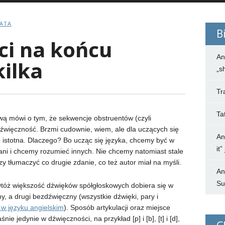
BATA
B
ci na końcu
An
kilka
„s
Tr
Ta
ą mówi o tym, że sekwencje obstruentów (czyli
więczność. Brzmi cudownie, wiem, ale dla uczących się
An
ie istotna. Dlaczego? Bo ucząc się języka, chcemy być w
it
ani i chcemy rozumieć innych. Nie chcemy natomiast stale
y tłumaczyć co drugie zdanie, co też autor miał na myśli.
An
Su
Otóż większość dźwięków spółgłoskowych dobiera się w
y, a drugi bezdźwięczny (wszystkie dźwięki, pary i
w języku angielskim
). Sposób artykulacji oraz miejsce
nie jedynie w dźwięczności, na przykład [p] i [b], [t] i [d],