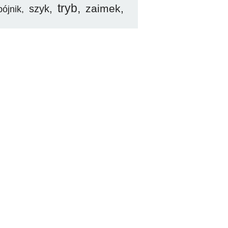
tryb
zaimek
szyk
pójnik