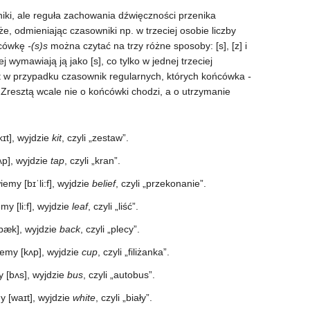
iki, ale reguła zachowania dźwięczności przenika
e, odmieniając czasowniki np. w trzeciej osobie liczby
ńcówkę
-(s)s
można czytać na trzy różne sposoby: [s], [z] i
 wymawiają ją jako [s], co tylko w jednej trzeciej
st w przypadku czasownik regularnych, których końcówka
-
. Zresztą wcale nie o końcówki chodzi, a o utrzymanie
kɪt], wyjdzie
kit
, czyli „zestaw”.
ʌp], wyjdzie
tap
, czyli „kran”.
wiemy [bɪˈli:f], wyjdzie
belief
, czyli „przekonanie”.
emy [li:f], wyjdzie
leaf
, czyli „liść”.
[bæk], wyjdzie
back
, czyli „plecy”.
iemy [kʌp], wyjdzie
cup
, czyli „filiżanka”.
y [bʌs], wyjdzie
bus
, czyli „autobus”.
y [waɪt], wyjdzie
white
, czyli „biały”.