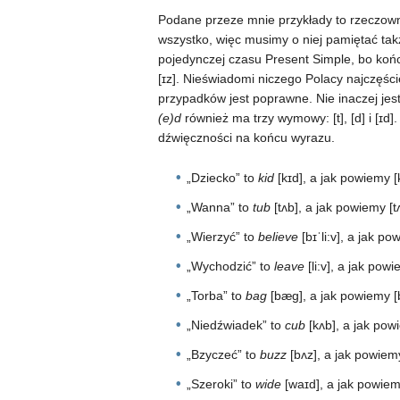
Podane przeze mnie przykłady to rzeczown
wszystko, więc musimy o niej pamiętać takż
pojedynczej czasu Present Simple, bo ko
[ɪz]. Nieświadomi niczego Polacy najczęściej
przypadków jest poprawne. Nie inaczej je
(e)d
również ma trzy wymowy: [t], [d] i [ɪd]
dźwięczności na końcu wyrazu.
„Dziecko” to
kid
[kɪd], a jak powiemy [
„Wanna” to
tub
[tʌb], a jak powiemy [t
„Wierzyć” to
believe
[bɪˈli:v], a jak po
„Wychodzić” to
leave
[li:v], a jak powi
„Torba” to
bag
[bæɡ], a jak powiemy 
„Niedźwiadek” to
cub
[kʌb], a jak pow
„Bzyczeć” to
buzz
[bʌz], a jak powiem
„Szeroki” to
wide
[waɪd], a jak powiem