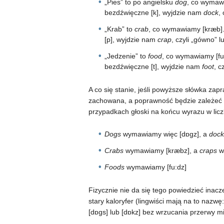
„Pies” to po angielsku
dog
, co wymawi
bezdźwięczne [k], wyjdzie nam
dock
,
„Krab” to
crab
, co wymawiamy [kræb].
[p], wyjdzie nam
crap
, czyli „gówno” 
„Jedzenie” to
food
, co wymawiamy [fu:
bezdźwięczne [t], wyjdzie nam
foot
, c
A co się stanie, jeśli powyższe słówka za
zachowana, a poprawność będzie zależeć od
przypadkach głoski na końcu wyrazu w licz
Dogs
wymawiamy więc [dɒɡz], a
dock
Crabs
wymawiamy [kræbz], a
craps
w
Foods
wymawiamy [fu:dz]
Fizycznie nie da się tego powiedzieć inacze
stary kaloryfer (lingwiści mają na to nazw
[dɒɡs] lub [dɒkz] bez wrzucania przerwy mię