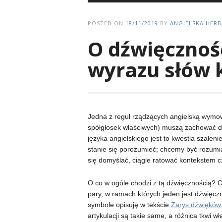
POSTED ON
18/11/2019
BY
ANGIELSKA HER
O dźwięcznoś
wyrazu słów 
Jedna z reguł rządzących angielską wymow
spółgłosek właściwych) muszą zachować dź
języka angielskiego jest to kwestia szalen
stanie się porozumieć; chcemy być rozumi
się domyślać, ciągle ratować kontekstem cz
O co w ogóle chodzi z tą dźwięcznością? 
pary, w ramach których jeden jest dźwięczn
symbole opisuję w tekście
Zarys dźwięków 
artykulacji są takie same, a różnica tkwi właś