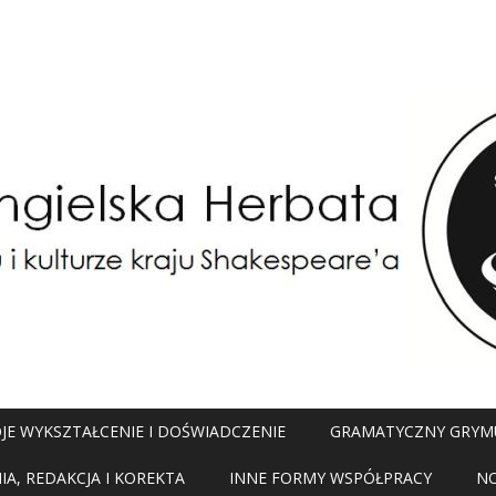
JE WYKSZTAŁCENIE I DOŚWIADCZENIE
GRAMATYCZNY GRYM
A, REDAKCJA I KOREKTA
INNE FORMY WSPÓŁPRACY
N