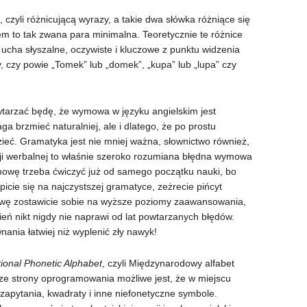
czyli różnicującą wyrazy, a takie dwa słówka różniące się
em to tak zwana para minimalna. Teoretycznie te różnice
ucha słyszalne, oczywiste i kluczowe z punktu widzenia
, czy powie „Tomek” lub „domek”, „kupa” lub „lupa” czy
owtarzać będę, że wymowa w języku angielskim jest
aga brzmieć naturalniej, ale i dlatego, że po prostu
ieć. Gramatyka jest nie mniej ważna, słownictwo również,
cji werbalnej to właśnie szeroko rozumiana błędna wymowa
owę trzeba ćwiczyć już od samego początku nauki, bo
upicie się na najczystszej gramatyce, zeżrecie pińcyt
wę zostawicie sobie na wyższe poziomy zaawansowania,
ień nikt nigdy nie naprawi od lat powtarzanych błędów.
ania łatwiej niż wyplenić zły nawyk!
tional Phonetic Alphabet
, czyli Międzynarodowy alfabet
ze strony oprogramowania możliwe jest, że w miejscu
apytania, kwadraty i inne niefonetyczne symbole.