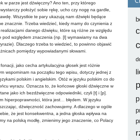
C
źwięk w parze jest dźwięczny? Ano ten, przy którego
wystarczy położyć sobie rękę, ucho czy nogę na gardle,
awdę. Wszystkie te pary ukazują nam dźwięki będące
b
ne znacznie. Trzeba wiedzieć, kiedy mamy do czynienia z
c
i realizacjami danego dźwięku, które są różne ze względu
nie pod względem znaczenia (np. [l] wymawiamy na dwa
yrazie). Dlaczego trzeba to wiedzieć, to powinno objawić
różnicach pomiędzy wypowiadanymi słowami.
d
nacji, jako cecha artykulacyjna głosek jest różnie
l
zym wspominam na początku tego wpisu, dotyczy jednej z
ęzykami polskim i angielskim. Otóż w języku polskim co do
p
ońcu wyrazu. Oznacza to, że końcowe głoski dźwięczne w
ne jako ich bezdźwięczne odpowiedniki, czyli [t] i [p].
p
m hiperpoprawności, która jest… błędem. W języku
raszczając, dźwięczność zachowujemy. A dlaczego w ogóle
p
iebie, że jest konsekwentna, a jedna głoska wpływa na
p
tamy na polską modłę, zmienimy jego znaczenie, co Polacy
r