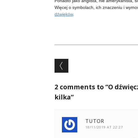
Ponadto jako anglista, nie amerykanista, si
Więcej o symbolach, ich znaczeniu i wymo
dźwięków
.
Post navigation
2 comments to “O dźwięc
kilka”
TUTOR
18/11/2019 AT 22:27