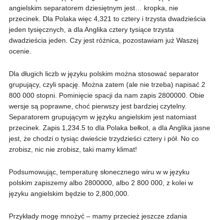
angielskim separatorem dziesiętnym jest… kropka, nie
przecinek. Dla Polaka więc 4,321 to cztery i trzysta dwadzieścia
jeden tysięcznych, a dla Anglika cztery tysiące trzysta
dwadzieścia jeden. Czy jest różnica, pozostawiam już Waszej
ocenie.
Dla długich liczb w języku polskim można stosować separator
grupujący, czyli spację. Można zatem (ale nie trzeba) napisać 2
800 000 stopni. Pominięcie spacji da nam zapis 2800000. Obie
wersje są poprawne, choć pierwszy jest bardziej czytelny.
Separatorem grupującym w języku angielskim jest natomiast
przecinek. Zapis 1,234.5 to dla Polaka bełkot, a dla Anglika jasne
jest, że chodzi o tysiąc dwieście trzydzieści cztery i pół. No co
zrobisz, nic nie zrobisz, taki mamy klimat!
Podsumowując, temperaturę słonecznego wiru w w języku
polskim zapiszemy albo 2800000, albo 2 800 000, z kolei w
języku angielskim będzie to 2,800,000.
Przykłady mogę mnożyć – mamy przecież jeszcze zdania