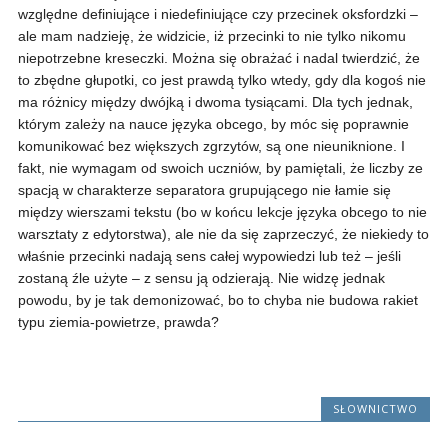
względne definiujące i niedefiniujące czy przecinek oksfordzki –
ale mam nadzieję, że widzicie, iż przecinki to nie tylko nikomu
niepotrzebne kreseczki. Można się obrażać i nadal twierdzić, że
to zbędne głupotki, co jest prawdą tylko wtedy, gdy dla kogoś nie
ma różnicy między dwójką i dwoma tysiącami. Dla tych jednak,
którym zależy na nauce języka obcego, by móc się poprawnie
komunikować bez większych zgrzytów, są one nieuniknione. I
fakt, nie wymagam od swoich uczniów, by pamiętali, że liczby ze
spacją w charakterze separatora grupującego nie łamie się
między wierszami tekstu (bo w końcu lekcje języka obcego to nie
warsztaty z edytorstwa), ale nie da się zaprzeczyć, że niekiedy to
właśnie przecinki nadają sens całej wypowiedzi lub też – jeśli
zostaną źle użyte – z sensu ją odzierają. Nie widzę jednak
powodu, by je tak demonizować, bo to chyba nie budowa rakiet
typu ziemia-powietrze, prawda?
SŁOWNICTWO