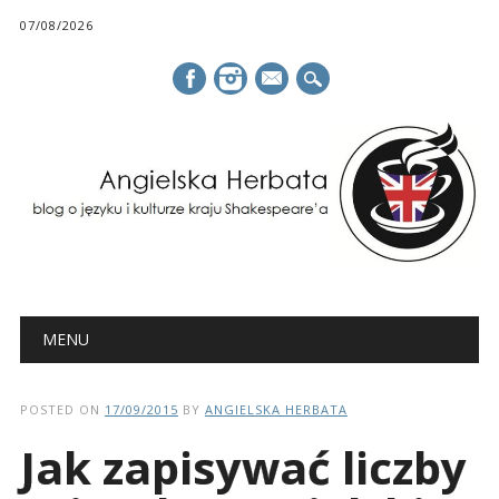
07/08/2026
mail
Main menu
Skip
MENU
to
content
POSTED ON
17/09/2015
BY
ANGIELSKA HERBATA
Jak zapisywać liczby