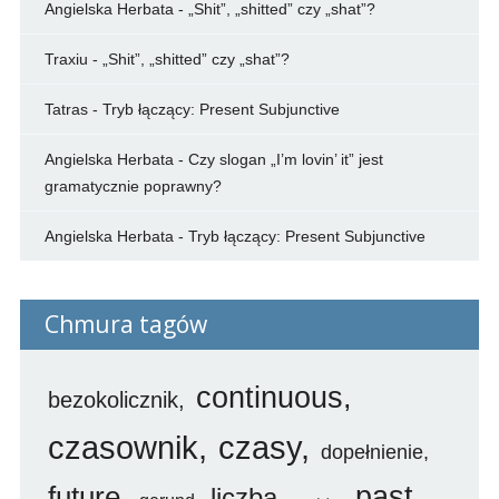
Angielska Herbata
-
„Shit”, „shitted” czy „shat”?
Traxiu
-
„Shit”, „shitted” czy „shat”?
Tatras
-
Tryb łączący: Present Subjunctive
Angielska Herbata
-
Czy slogan „I’m lovin’ it” jest
gramatycznie poprawny?
Angielska Herbata
-
Tryb łączący: Present Subjunctive
Chmura tagów
continuous
bezokolicznik
czasownik
czasy
dopełnienie
future
past
liczba