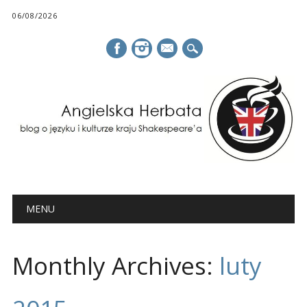
06/08/2026
mail
Main menu
Skip
MENU
to
content
Monthly Archives:
luty