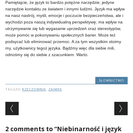
Pamiętajcie, że język to bardzo potężne narzędzie; jedyne
narzędzie kontaktu ze światem i innymi ludźmi. Język ma wpływ
na nasz nastrój, myśli, emocje i poczucie bezpieczeństwa, ale i
wychodzi poza naszą indywidualną perspektywę; ma wpływ na
utrzymywanie się lub wygasanie uprzedzeń oraz stereotypów,
może pomóc w pokonywaniu społecznych barier. Może też
podsycać lub eliminować przemoc. A za tym wszystkim stoimy
my, użytkownicy tegoż języka. Bądźmy więc dla siebie mili,
odnośmy się do siebie z szacunkiem. Warto.
SŁOWNICTWO
TAGGED
RZECZOWNIK
,
ZAIMEK
Post navigation
2 comments to “Niebinarność i język