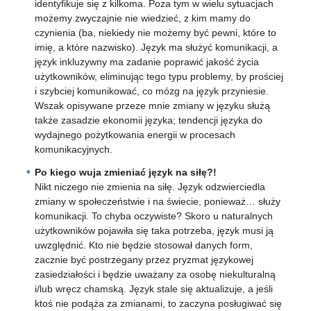
identyfikuje się z kilkoma. Poza tym w wielu sytuacjach
możemy zwyczajnie nie wiedzieć, z kim mamy do
czynienia (ba, niekiedy nie możemy być pewni, które to
imię, a które nazwisko). Język ma służyć komunikacji, a
język inkluzywny ma zadanie poprawić jakość życia
użytkowników, eliminując tego typu problemy, by prościej
i szybciej komunikować, co mózg na język przyniesie.
Wszak opisywane przeze mnie zmiany w języku służą
także zasadzie ekonomii języka; tendencji języka do
wydajnego pożytkowania energii w procesach
komunikacyjnych.
Po kiego wuja zmieniać język na siłę?!
Nikt niczego nie zmienia na siłę. Język odzwierciedla
zmiany w społeczeństwie i na świecie, ponieważ… służy
komunikacji. To chyba oczywiste? Skoro u naturalnych
użytkowników pojawiła się taka potrzeba, język musi ją
uwzględnić. Kto nie będzie stosował danych form,
zacznie być postrzegany przez pryzmat językowej
zasiedziałości i będzie uważany za osobę niekulturalną
i/lub wręcz chamską. Język stale się aktualizuje, a jeśli
ktoś nie podąża za zmianami, to zaczyna posługiwać się