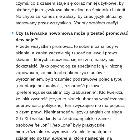
czymś, co z czasem staje się coraz mniej użytkowe, by
skończyć jako językowa skamielina na śmietniku historii.
No chyba że komuś nie zależy, by znać język aktualny i
stosowany przez wszystkich.
Not my problem really!
Czy ta lewacka nowomowa może przestać promować
dewiacje?!
Przede wszystkim promować to sobie można lody w
sklepie, a zanim zacznie się rzucać na lewo i prawo
słowami, których znaczenia się nie zna, należy się
dokształcić. Jako psycholog ze specjalnością kliniczną
zapewniam, że nie trzeba ukończyć studiów z
wyróżnieniem, by zrozumieć podstawowe pojęcia typu
„orientacja seksualna”, „tożsamość płciowa”,
„preferencja seksualna” czy „zaburzenie”. Kto twierdzi,
że inkluzywność języka to skutek uboczny współczesnej
poprawności politycznej, ten zwyczajnie nie ma pojęcia,
o czym prawi. Niebinarność w języku angielskim sięga
XII i XIII wieku, kiedy to średnioangielskie zaimki
osobowe
he
„on” i
heo
„ona” były praktycznie
nierozróżnialne w wymowie. Zaimki te następnie
ściągnięto do tzw.
epicene a
, które następnie, na