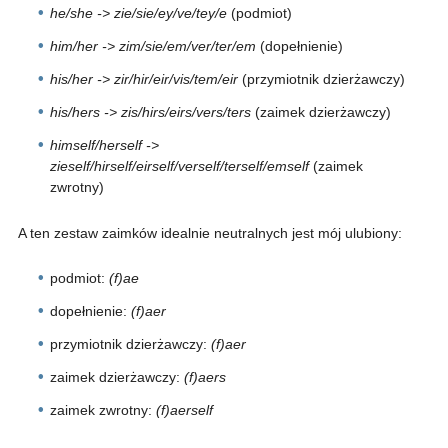
he/she -> zie/sie/ey/ve/tey/e
(podmiot)
him/her -> zim/sie/em/ver/ter/em
(dopełnienie)
his/her -> zir/hir/eir/vis/tem/eir
(przymiotnik dzierżawczy)
his/hers -> zis/hirs/eirs/vers/ters
(zaimek dzierżawczy)
himself/herself ->
zieself/hirself/eirself/verself/terself/emself
(zaimek
zwrotny)
A ten zestaw zaimków idealnie neutralnych jest mój ulubiony:
podmiot:
(f)ae
dopełnienie:
(f)aer
przymiotnik dzierżawczy:
(f)aer
zaimek dzierżawczy:
(f)aers
zaimek zwrotny:
(f)aerself