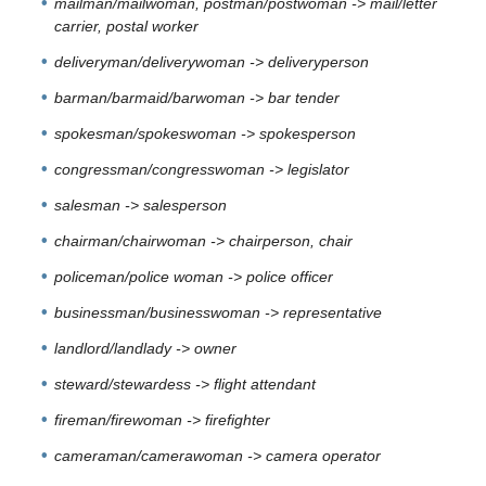
mailman/mailwoman, postman/postwoman -> mail/letter
carrier, postal worker
deliveryman/deliverywoman -> deliveryperson
barman/barmaid/barwoman -> bar tender
spokesman/spokeswoman -> spokesperson
congressman/congresswoman -> legislator
salesman -> salesperson
chairman/chairwoman -> chairperson, chair
policeman/police woman -> police officer
businessman/businesswoman -> representative
landlord/landlady -> owner
steward/stewardess -> flight attendant
fireman/firewoman -> firefighter
cameraman/camerawoman -> camera operator