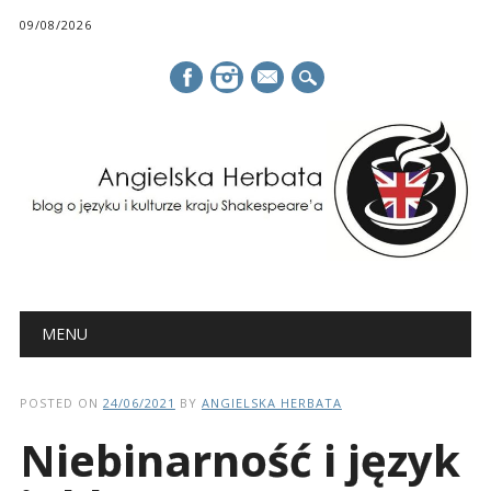
09/08/2026
mail
Main menu
Skip
MENU
to
content
POSTED ON
24/06/2021
BY
ANGIELSKA HERBATA
Niebinarność i język