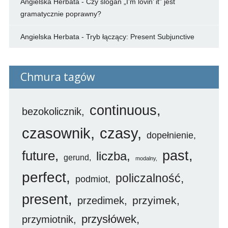
Angielska Herbata
-
Czy slogan „I’m lovin’ it” jest
gramatycznie poprawny?
Angielska Herbata
-
Tryb łączący: Present Subjunctive
Chmura tagów
continuous
bezokolicznik
czasownik
czasy
dopełnienie
future
past
liczba
gerund
modalny
perfect
policzalność
podmiot
present
przyimek
przedimek
przysłówek
przymiotnik