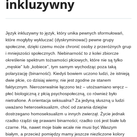
inkluzywny
Język inkluzywny to język, który unika pewnych sformułowań,
które mogłyby wykluczać (dyskryminować) pewne grupy
społeczne, dzięki czemu może chronić osoby z przeróżnych grup
i mniejszości społecznych. Niebinarność to z kolei zbiorcze
określenie spektrum tożsamości płciowych, które nie są tylko
„męskie” lub „kobiece”, tym samym wychodząc poza taką
polaryzację (binarność). Kiedyś bowiem uczono ludzi, że istnieją
dwie płcie, co dzisiaj wiemy, nie jest zgodne ze stanem
faktycznym. Nierozerwalnie łączono też – utożsamiano wręcz –
płeć biologiczną z płcią psychospołeczną, co również było
nietrafione. A orientacja seksualna? Za jedyną słuszną u ludzi
uważano heteroseksualizm, choć od zarania dziejów
dostrzegano homoseksualizm u innych zwierząt. Życie jednak
rzadko rządzi się prawami binarności; rzadko coś jest białe lub
czarne. Ha, nawet moje białe wcale nie musi być Waszym
białym, a przecież pomiędzy mamy jeszcze niezliczone kolory