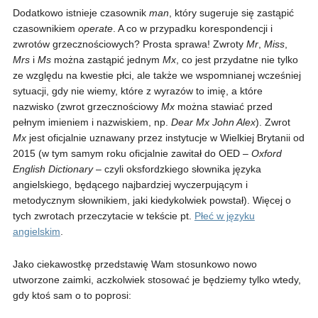
Dodatkowo istnieje czasownik
man
, który sugeruje się zastąpić
czasownikiem
operate
. A co w przypadku korespondencji i
zwrotów grzecznościowych? Prosta sprawa! Zwroty
Mr
,
Miss
,
Mrs
i
Ms
można zastąpić jednym
Mx
, co jest przydatne nie tylko
ze względu na kwestie płci, ale także we wspomnianej wcześniej
sytuacji, gdy nie wiemy, które z wyrazów to imię, a które
nazwisko (zwrot grzecznościowy
Mx
można stawiać przed
pełnym imieniem i nazwiskiem, np.
Dear Mx John Alex
). Zwrot
Mx
jest oficjalnie uznawany przez instytucje w Wielkiej Brytanii od
2015 (w tym samym roku oficjalnie zawitał do OED –
Oxford
English Dictionary
– czyli oksfordzkiego słownika języka
angielskiego, będącego najbardziej wyczerpującym i
metodycznym słownikiem, jaki kiedykolwiek powstał). Więcej o
tych zwrotach przeczytacie w tekście pt.
Płeć w języku
angielskim
.
Jako ciekawostkę przedstawię Wam stosunkowo nowo
utworzone zaimki, aczkolwiek stosować je będziemy tylko wtedy,
gdy ktoś sam o to poprosi: