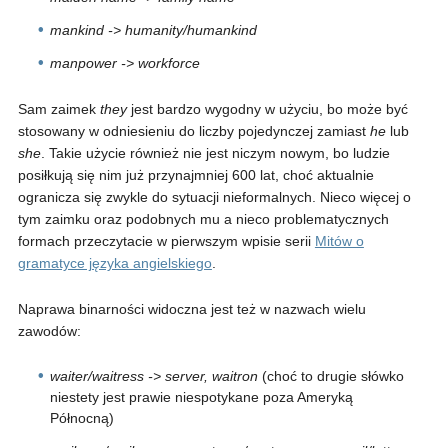
mankind -> humanity/humankind
manpower -> workforce
Sam zaimek
they
jest bardzo wygodny w użyciu, bo może być
stosowany w odniesieniu do liczby pojedynczej zamiast
he
lub
she
. Takie użycie również nie jest niczym nowym, bo ludzie
posiłkują się nim już przynajmniej 600 lat, choć aktualnie
ogranicza się zwykle do sytuacji nieformalnych. Nieco więcej o
tym zaimku oraz podobnych mu a nieco problematycznych
formach przeczytacie w pierwszym wpisie serii
Mitów o
gramatyce języka angielskiego
.
Naprawa binarności widoczna jest też w nazwach wielu
zawodów:
waiter/waitress -> server, waitron
(choć to drugie słówko
niestety jest prawie niespotykane poza Ameryką
Północną)