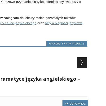
 Kurczowe trzymanie się tylko jednej strony świadczy o
tów zachęcam do lektury moich pozostałych tekstów
y o nauce języka obcego
oraz
Mity o biegłości językowej
.
GRAMATYKA W PIGUŁCE
ramatyce języka angielskiego –
ODPOWIEDZ