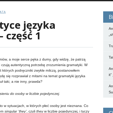
BATA
B
tyce języka
An
– część 1
„s
Tr
Ta
ów, a moje serce pęka z dumy, gdy widzę, że patrzą
 i czują autentyczną potrzebę zrozumienia gramatyki. W
An
t których podręczniki zwykle milczą, postanowiłem
it
dę się rozprawiał z mitami na temat gramatyki języka
uł taki, a nie inny, prawda?
An
Su
sieniu do osoby w liczbie pojedynczej.
sto w sytuacjach, w których płeć osoby jest nieznana. Co
nem
singular ‘they’
, czyli
they
w liczbie pojedynczej, i tyczy