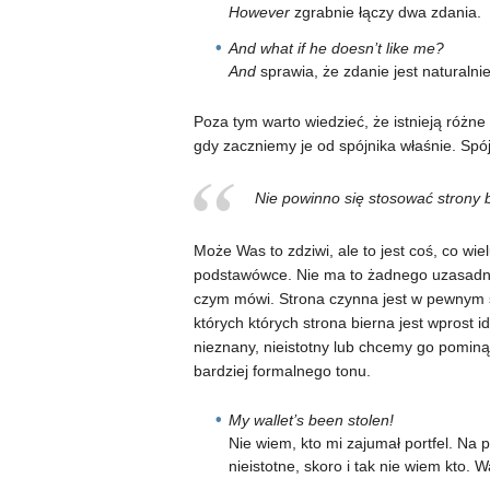
However
zgrabnie łączy dwa zdania.
And what if he doesn’t like me?
And
sprawia, że zdanie jest naturalni
Poza tym warto wiedzieć, że istnieją różne 
gdy zaczniemy je od spójnika właśnie. Spój
Nie powinno się stosować strony bi
Może Was to zdziwi, ale to jest coś, co w
podstawówce. Nie ma to żadnego uzasadnie
czym mówi. Strona czynna jest w pewnym sen
których których strona bierna jest wprost 
nieznany, nieistotny lub chcemy go pominą
bardziej formalnego tonu.
My wallet’s been stolen!
Nie wiem, kto mi zajumał portfel. Na 
nieistotne, skoro i tak nie wiem kto. W