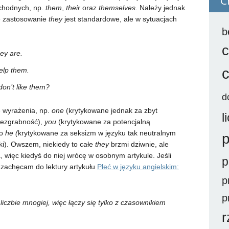
C
ochodnych, np.
them
,
their
oraz
themselves
. Należy jednak
e zastosowanie
they
jest standardowe, ale w sytuacjach
b
c
ey are.
elp them.
 don’t like them?
d
e wyrażenia, np.
one
(krytykowane jednak za zbyt
l
iezgrabność),
you
(krytykowane za potencjalną
mo
he (
krytykowane za seksizm w języku tak neutralnym
p
ski). Owszem, niekiedy to całe
they
brzmi dziwnie, ale
a, więc kiedyś do niej wrócę w osobnym artykule. Jeśli
p
 zachęcam do lektury artykułu
Płeć w języku angielskim:
p
p
liczbie mnogiej, więc łączy się tylko z czasownikiem
r