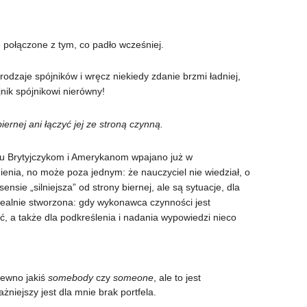
e połączone z tym, co padło wcześniej.
rodzaje spójników i wręcz niekiedy zdanie brzmi ładniej,
nik spójnikowi nierówny!
ernej ani łączyć jej ze stroną czynną.
ielu Brytyjczykom i Amerykanom wpajano już w
nia, no może poza jednym: że nauczyciel nie wiedział, o
sie „silniejsza” od strony biernej, ale są sytuacje, dla
idealnie stworzona: gdy wykonawca czynności jest
ć, a także dla podkreślenia i nadania wypowiedzi nieco
pewno jakiś
somebody
czy
someone
, ale to jest
ażniejszy jest dla mnie brak portfela.