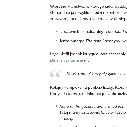
Wierutne kłamstwo, w którego sidła wpadaj
Generalnie jak zwykle chodzi o kontekst, 
zazwyczaj traktujemy jako rzeczownik niepo
rzeczownik niepoliczalny:
The data I s
liczba mnoga:
The data I sent you wer
I tyle. Jeśli jednak intrygują Was szczegół
Data is
czy
data are
?
.
Słówko ‘none’ łączy się tylko z cz
Kolejny kompleks na punkcie liczby. Ktoś,
Partykuła
none
jako taka nie posiada liczby
None of the guests have arrived yet.
Tutaj mamy czasownik
have
w liczbie
mnogą.