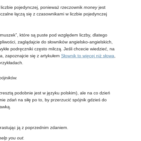
liczbie pojedynczej, ponieważ rzeczownik
money
jest
liczalne łączą się z czasownikami w liczbie pojedynczej
dmuszek”, które są puste pod względem liczby, dlatego
pliwości, zaglądajcie do słowników angielsko-angielskich,
ykłe podręczniki często milczą. Jeśli chcecie wiedzieć, na
a, zapoznajcie się z artykułem
Słownik to więcej niż słowa
,
rzykładach.
pójników.
sztą podobnie jest w języku polskim), ale na co dzień
ie zdań na siłę po to, by przerzucić spójnik gdzieś do
kawką.
rastując ją z poprzednim zdaniem.
help you out.