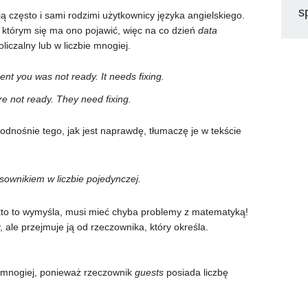
s
ą często i sami rodzimi użytkownicy języka angielskiego.
w którym się ma ono pojawić, więc na co dzień
data
liczalny lub w liczbie mnogiej.
ent you was not ready. It needs fixing.
e not ready. They need fixing.
y odnośnie tego, jak jest naprawdę, tłumaczę je w tekście
asownikiem w liczbie pojedynczej.
 kto to wymyśla, musi mieć chyba problemy z matematyką!
, ale przejmuje ją od rzeczownika, który określa.
 mnogiej, ponieważ rzeczownik
guests
posiada liczbę