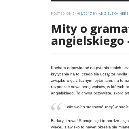
POSTED ON
04/05/2017
BY
ANGIELSKA HER
Mity o grama
angielskiego 
Kocham odpowiadać na pytania moich uczni
krytycznie na to, czego się uczą; że myślą
związku więc z licznymi pytaniami, na tema
rozpocząć nową serię wpisów, w których bę
angielskiego. To chyba oczywiste, skoro tyt
Nie wolno stosować ‘they’ w odnie
Bzdury, kruwa! Stosuje się i to bardzo czę
więcej, zjawisko to nawet określa się mia