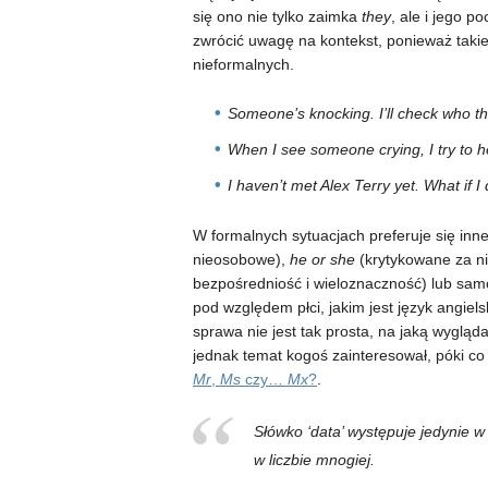
się ono nie tylko zaimka
they
, ale i jego p
zwrócić uwagę na kontekst, ponieważ taki
nieformalnych.
Someone’s knocking. I’ll check who th
When I see someone crying, I try to h
I haven’t met Alex Terry yet. What if I
W formalnych sytuacjach preferuje się
inn
nieosobowe),
he or she
(krytykowane za n
bezpośredniość i wieloznaczność) lub sa
pod względem płci, jakim jest język angiel
sprawa nie jest tak prosta, na jaką wygląd
jednak temat kogoś zainteresował, póki co
Mr
,
Ms
czy…
Mx
?
.
Słówko ‘data’ występuje jedynie w 
w liczbie mnogiej.