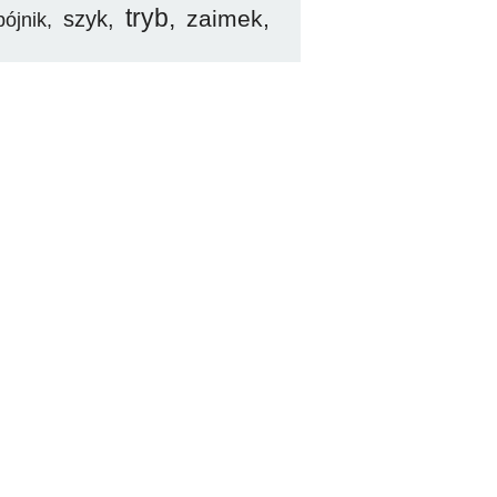
tryb
zaimek
szyk
pójnik