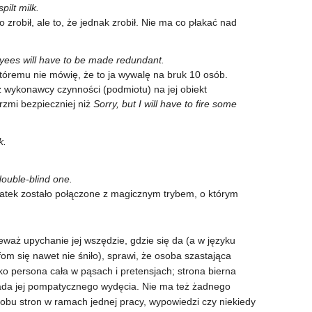
pilt milk.
o zrobił, ale to, że jednak zrobił. Nie ma co płakać nad
oyees will have to be made redundant.
 któremu nie mówię, że to ja wywalę na bruk 10 osób.
 wykonawcy czynności (podmiotu) na jej obiekt
rzmi bezpieczniej niż
Sorry, but I will have to fire some
k.
double-blind one.
datek zostało połączone z magicznym trybem, o którym
waż upychanie jej wszędzie, gdzie się da (a w języku
fom się nawet nie śniło), sprawi, że osoba szastająca
ako persona cała w pąsach i pretensjach; strona bierna
ada jej pompatycznego wydęcia. Nie ma też żadnego
 obu stron w ramach jednej pracy, wypowiedzi czy niekiedy