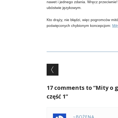
nawet i jednego zdania. Wręcz przeciwnie!
ubóstwie językowym.
Kto drąży, nie błądzi, więc pogromców mi
poświęconych chybionym koncepcjom:
Mit
Post navigation
17 comments to “Mity o g
część 1”
~BOŻENA