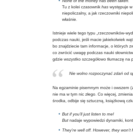
None of the money has been taken.
Tu z kolei czasownik
has
występuje w 
niepoliczalny, a jak rzeczowniki niepo
właśnie.
Istnieje wiele tego typu „rzeczowników-wy
podczas nauki, jeśli macie jakiekolwiek wąt
bo znajdziecie tam informacje, o których zw
co zwrócić uwagę podczas nauki słownictw
gdzie wszystko szczegółowo tłumaczę na p
Nie wolno rozpoczynać zdań od s
Na egzaminie pisemnym może i owszem (zre
nie ma w tym nic złego. Co więcej, zmienian
środka, odbije się sztuczną, książkową cz
But if you’ll just listen to me!
But
nadaje wypowiedzi dynamiki, kont
They’re well off. However, they won’t 