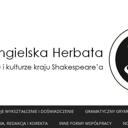
JE WYKSZTAŁCENIE I DOŚWIADCZENIE
GRAMATYCZNY GRYM
A, REDAKCJA I KOREKTA
INNE FORMY WSPÓŁPRACY
N