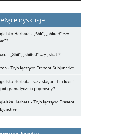
ieżące dyskusje
gielska Herbata
-
„Shit”, „shitted” czy
hat”?
axiu
-
„Shit”, „shitted” czy „shat”?
tras
-
Tryb łączący: Present Subjunctive
gielska Herbata
-
Czy slogan „I’m lovin’
” jest gramatycznie poprawny?
gielska Herbata
-
Tryb łączący: Present
bjunctive