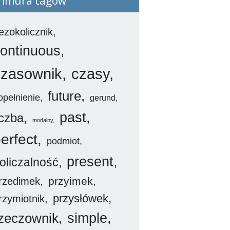
hmura tagów
ezokolicznik
ontinuous
czasownik
czasy
future
opełnienie
gerund
past
iczba
modalny
erfect
podmiot
present
oliczalność
przyimek
rzedimek
przysłówek
rzymiotnik
simple
zeczownik