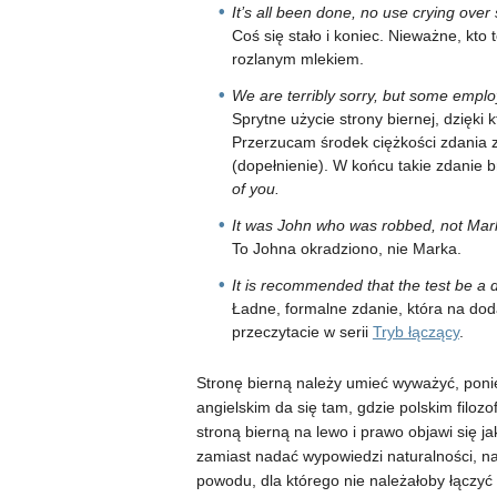
It’s all been done, no use crying over s
Coś się stało i koniec. Nieważne, kto t
rozlanym mlekiem.
We are terribly sorry, but some empl
Sprytne użycie strony biernej, dzięki
Przerzucam środek ciężkości zdania z
(dopełnienie). W końcu takie zdanie b
of you.
It was John who was robbed, not Mar
To Johna okradziono, nie Marka.
It is recommended that the test be a 
Ładne, formalne zdanie, która na do
przeczytacie w serii
Tryb łączący
.
Stronę bierną należy umieć wyważyć, ponie
angielskim da się tam, gdzie polskim filozo
stroną bierną na lewo i prawo objawi się j
zamiast nadać wypowiedzi naturalności, n
powodu, dla którego nie należałoby łączyć