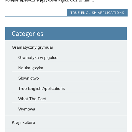
kolejne apetyczne językowe kąski. Cóż to tam...
TRUE ENGLISH APPLICATIONS
Categories
Gramatyczny grymuar
Gramatyka w pigułce
Nauka języka
Słownictwo
True English Applications
What The Fact
Wymowa
Kraj i kultura