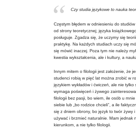
Czy studia językowe to nauka teo
Częstym błędem w odniesieniu do studiów ję
od strony teoretycznej; języka książkowego,
posługuje. Zgadza się, że uczymy się teorii,
praktykę. Na każdych studiach uczy się m
się mówić inaczej. Poza tym nie należy myl
kwestia wykształcenia, ale i kultury, a na
Innym mitem o filologii jest założenie, że j
studenci robią w pięć lat można zrobić w r
językiem wykładów i ćwiczeń, ale nie tylko
wymaga poświęceń i żywego zainteresowan
filologii bez pasji, bo wiem, ile osób u mn
siebie lub „bo rodzice chcieli”, a ile fakty
się z dniem obrony, bo język to twór żywy 
używać i brzmieć naturalnie. Mam jednak 
kierunkom, a nie tylko filologii.