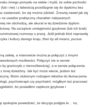
braku innego pomysłu na siebie i myśli, że sobie pochodzi
(lub i nie) i z łatwością prześlizgnie się do dyplomu bez
raz zastanowić, bo się można zdziwić. Zresztą nawet jak się
cie na uwadze praktyczny charakter nabywanych
iej nie obchodzą, ale akurat w tej dziedzinie dyplom
ściowy. Na szczęście umiejętności językowe (lub ich brak)
kuminutowej rozmowy o pracę. Jeśli jednak ktoś naprawdę
zyka i kultury danego kraju,
then by all means, pursue
ną zaletę, a mianowicie można je połączyć z innymi
zawodowych możliwości. Połączyć nie w sensie
by graniczyło z niemożliwością), a w sensie połączenia
 z innej dziedziny. Jak być może wiecie, jestem też
iniczną. Moim ulubionym rodzajem tekstów do tłumaczenia
ologii, psychoterapii czy psychiatrii, mógłbym też pracować
ngielskim, bo posiadłem zaplecze językowe i
ę spokojnie powiedzieć, że decyzja podjęta te… no,