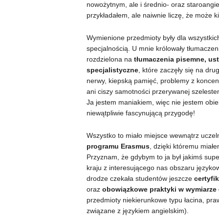
nowożytnym, ale i średnio- oraz staroangiel
przykładałem, ale naiwnie liczę, że może k
Wymienione przedmioty były dla wszystkich
specjalnością. U mnie królowały tłumaczenia
rozdzielona na
tłumaczenia pisemne, us
specjalistyczne
, które zaczęły się na dru
nerwy, kiepską pamięć, problemy z koncentr
ani ciszy samotności przerywanej szeleste
Ja jestem maniakiem, więc nie jestem obie
niewątpliwie fascynującą przygodę!
Wszystko to miało miejsce wewnątrz uczel
programu Erasmus
, dzięki któremu miałe
Przyznam, że gdybym to ja był jakimś sup
kraju z interesującego nas obszaru językow
drodze czekała studentów jeszcze
certyfi
oraz
obowiązkowe praktyki w wymiarze 
przedmioty niekierunkowe typu łacina, prawo
związane z językiem angielskim).