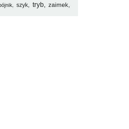
tryb
zaimek
szyk
pójnik