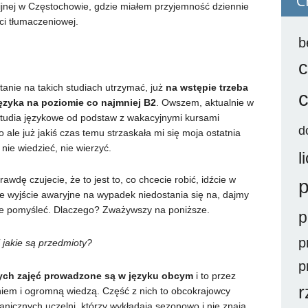
C
ijnej w Częstochowie, gdzie miałem przyjemność dziennie
ści tłumaczeniowej.
b
c
tanie na takich studiach utrzymać, już
na wstępie trzeba
zyka na poziomie co najmniej B2
. Owszem, aktualnie w
 studia językowe od podstaw z wakacyjnymi kursami
d
 ale już jakiś czas temu strzaskała mi się moja ostatnia
nie wiedzieć, nie wierzyć.
l
wdę czujecie, że to jest to, co chcecie robić, idźcie w
p
sze wyjście awaryjne na wypadek niedostania się na, dajmy
cze pomyśleć. Dlaczego? Zważywszy na poniższe.
p
p
 jakie są przedmioty?
p
ych zajęć prowadzone są w języku obcym
i to przez
r
iem i ogromną wiedzą. Część z nich to obcokrajowcy
anicznych uczelni, którzy wykładają sezonowo i nie znają