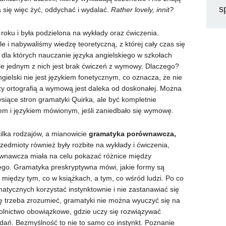
s
 się więc żyć, oddychać i wydalać.
Rather lovely, innit?
 roku i była podzielona na wykłady oraz ćwiczenia.
le i nabywaliśmy wiedzę teoretyczną, z której cały czas się
dla których nauczanie języka angielskiego w szkołach
 ale jednym z nich jest brak ćwiczeń z wymowy. Dlaczego?
gielski nie jest językiem fonetycznym, co oznacza, że nie
ędzy ortografią a wymową jest daleka od doskonałej. Można
ysiące stron gramatyki Quirka, ale być kompletnie
m i językiem mówionym, jeśli zaniedbało się wymowę.
 kilka rodzajów, a mianowicie
gramatyka porównawcza,
zedmioty również były rozbite na wykłady i ćwiczenia,
ównawcza miała na celu pokazać różnice między
iego. Gramatyka preskryptywna mówi, jakie formy są
między tym, co w książkach, a tym, co wśród ludzi. Po co
matycznych korzystać instynktownie i nie zastanawiać się
 trzeba zrozumieć, gramatyki nie można wyuczyć się na
zkolnictwo obowiązkowe, gdzie uczy się rozwiązywać
dań. Bezmyślność to nie to samo co instynkt. Poznanie