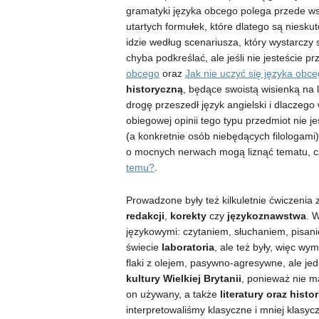
gramatyki języka obcego polega przede ws
utartych formułek, które dlatego są niesku
idzie według scenariusza, który wystarczy 
chyba podkreślać, ale jeśli nie jesteście p
obcego
oraz
Jak nie uczyć się języka obc
historyczną
, będące swoistą wisienką na l
drogę przeszedł język angielski i dlaczego 
obiegowej opinii tego typu przedmiot nie j
(a konkretnie osób niebędących filologami
o mocnych nerwach mogą liznąć tematu, cz
temu?
.
Prowadzone były też kilkuletnie ćwiczenia 
redakcji
,
korekty
czy
językoznawstwa
. 
językowymi: czytaniem, słuchaniem, pisan
świecie
laboratoria
, ale też były, więc wy
flaki z olejem, pasywno-agresywne, ale je
kultury Wielkiej Brytanii
, ponieważ nie ma
on używany, a także
literatury oraz histor
interpretowaliśmy klasyczne i mniej klasyc