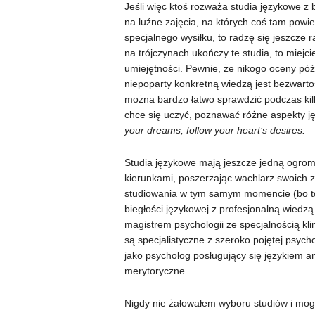
Jeśli więc ktoś rozważa studia językowe z 
na luźne zajęcia, na których coś tam powie 
specjalnego wysiłku, to radzę się jeszcze 
na trójczynach ukończy te studia, to miej
umiejętności. Pewnie, że nikogo oceny późn
niepoparty konkretną wiedzą jest bezwarto
można bardzo łatwo sprawdzić podczas kil
chce się uczyć, poznawać różne aspekty ję
your dreams, follow your heart’s desires.
Studia językowe mają jeszcze jedną ogrom
kierunkami, poszerzając wachlarz swoich 
studiowania w tym samym momencie (bo to 
biegłości językowej z profesjonalną wiedzą
magistrem psychologii ze specjalnością kl
są specjalistyczne z szeroko pojętej psych
jako psycholog posługujący się językiem a
merytoryczne.
Nigdy nie żałowałem wyboru studiów i mog