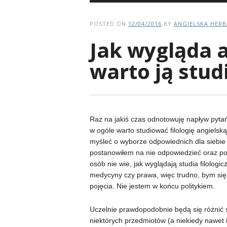
POSTED ON
12/04/2016
BY
ANGIELSKA HER
Jak wygląda a
warto ją stu
Raz na jakiś czas odnotowuję napływ pytań 
w ogóle warto studiować filologię angielsk
myśleć o wyborze odpowiednich dla siebie s
postanowiłem na nie odpowiedzieć oraz pod
osób nie wie, jak wyglądają studia filologi
medycyny czy prawa, więc trudno, bym się
pojęcia. Nie jestem w końcu politykiem.
Uczelnie prawdopodobnie będą się różnić 
niektórych przedmiotów (a niekiedy nawet 