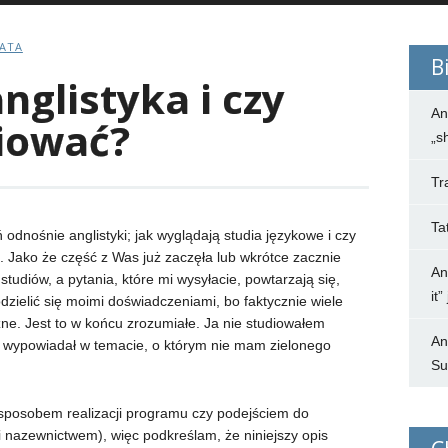
BATA
B
nglistyka i czy
An
diować?
„s
Tr
Ta
odnośnie anglistyki; jak wyglądają studia językowe i czy
ą. Jako że część z Was już zaczęła lub wkrótce zacznie
An
tudiów, a pytania, które mi wysyłacie, powtarzają się,
it
zielić się moimi doświadczeniami, bo faktycznie w
iele
czne. Jest to w końcu zrozumiałe. Ja nie studiowałem
An
 wypowiadał w temacie, o którym nie mam zielonego
Su
sposobem realizacji programu czy podejściem do
i nazewnictwem), więc podkreślam, że niniejszy opis