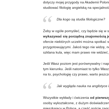
dotyczy mojej przygody na Akademii Polon
studiować filologię angielską na specjalno
Dla kogo są studia filologiczne?
Żeby w ogóle pomyśleć, czy będzie się w s
wykazywać się porządną znajomością ję
ofercie niektórych uczelni można spotkać
przygotowującymi. Jakoś tego nie widzę, no
szklana kula, więc mam prawo nie widzieć, 
Jeśli Wasz poziom jest porównywalny i napra
tym kierunku. Jeśli natomiast to tylko Wa
na to, psychologię czy prawo, warto jesz
Jak wygląda nauka na anglistyce i
Wszystkie wykłady i ćwiczenia
od pierwsz
osoby wykształcone, z dużym doświadczen
mieszkający w Polsce, a część goście zagr