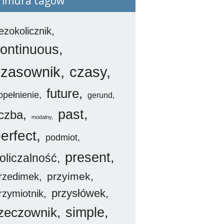
hmura tagów
ezokolicznik
ontinuous
czasownik
czasy
future
opełnienie
gerund
past
iczba
modalny
erfect
podmiot
present
oliczalność
przyimek
rzedimek
przysłówek
rzymiotnik
simple
zeczownik