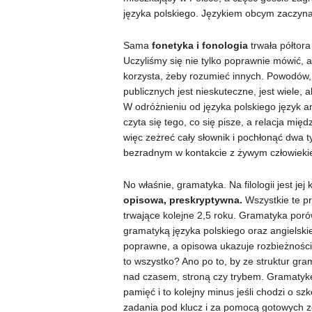
języka polskiego. Językiem obcym zaczyna
Sama
fonetyka i fonologia
trwała półtora
Uczyliśmy się nie tylko poprawnie mówić, a
korzysta, żeby rozumieć innych. Powodów, 
publicznych jest nieskuteczne, jest wiele,
W odróżnieniu od języka polskiego język an
czyta się tego, co się pisze, a relacja mi
więc zeżreć cały słownik i pochłonąć dwa t
bezradnym w kontakcie z żywym człowiekie
No właśnie, gramatyka. Na filologii jest jej
opisowa, preskryptywna.
Wszystkie te pr
trwające kolejne 2,5 roku. Gramatyka por
gramatyką języka polskiego oraz angielsk
poprawne, a opisowa ukazuje rozbieżności 
to wszystko? Ano po to, by ze struktur gra
nad czasem, stroną czy trybem. Gramatykę
pamięć i to kolejny minus jeśli chodzi o s
zadania pod klucz i za pomocą gotowych z