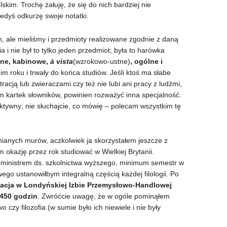
skim. Trochę żałuję, że się do nich bardziej nie
iedyś odkurzę swoje notatki.
, ale mieliśmy i przedmioty realizowane zgodnie z daną
 i nie był to tylko jeden przedmiot; była to harówka
tne, kabinowe,
à vista
(wzrokowo-ustne)
, ogólne i
gim roku i trwały do końca studiów. Jeśli ktoś ma słabe
acją lub zwieraczami czy też nie lubi ani pracy z ludźmi,
m kartek słowników, powinien rozważyć inna specjalność.
ktywny; nie słuchajcie, co mówię – polecam wszystkim tę
nianych murów, aczkolwiek ja skorzystałem jeszcze z
m okazję przez rok studiować w Wielkiej Brytanii.
eministrem ds. szkolnictwa wyższego, minimum semestr w
ego ustanowiłbym integralną częścią każdej filologii. Po
kacja w Londyńskiej Izbie Przemysłowo-Handlowej
450 godzin
. Zwróćcie uwagę, że w ogóle pominąłem
 czy filozofia (w sumie było ich niewiele i nie były