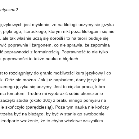
retyczna?
zykowych jest myślenie, że na filologii uczymy się języka
 pięknego, literackiego, którym nikt poza filologami się nie
 ale tak właśnie uczą się dorośli i to na teorii buduje się
ówić poprawnie i żargonem, co nie sprawia, że zapomina
ić poprawności z formalnością. Poprawność to nie tylko
uka poprawności to także nauka o błędach.
est to rozciągnięty do granic możliwości kurs językowy i co
ok. Otóż nie można. Jak już napisałem, dany język jest
 samego języka się uczymy. Jest to ciężka praca, która
ia tematem. Trudno mi wyobrazić sobie ukończenie
ie zaczęło studia (około 300) z braku innego pomysłu na
cznie skończyło (parędziesiąt). Poza tym nauka nie kończy
i trzeba być na bieżąco, by być w stanie go swobodnie
nieodparte wrażenie, że to chyba właściwe wszystkim