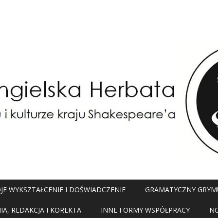
JE WYKSZTAŁCENIE I DOŚWIADCZENIE
GRAMATYCZNY GRYM
A, REDAKCJA I KOREKTA
INNE FORMY WSPÓŁPRACY
N