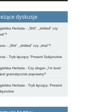
ieżące dyskusje
gielska Herbata
-
„Shit”, „shitted” czy
hat”?
axiu
-
„Shit”, „shitted” czy „shat”?
tras
-
Tryb łączący: Present Subjunctive
gielska Herbata
-
Czy slogan „I’m lovin’
” jest gramatycznie poprawny?
gielska Herbata
-
Tryb łączący: Present
bjunctive