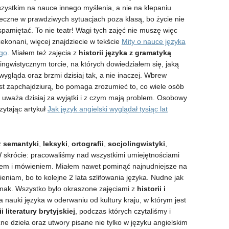
zystkim na nauce innego myślenia, a nie na klepaniu
teczne w prawdziwych sytuacjach poza klasą, bo życie nie
spamiętać. To nie teatr! Wagi tych zajęć nie muszę więc
rzekonani, więcej znajdziecie w tekście
Mity o nauce języka
ego
. Miałem też zajęcia z
historii języka z gramatyką
ingwistycznym torcie, na których dowiedziałem się, jaką
wygląda oraz brzmi dzisiaj tak, a nie inaczej. Wbrew
est zapchajdziurą, bo pomaga zrozumieć to, co wiele osób
) uważa dzisiaj za wyjątki i z czym mają problem. Osobowy
ytając artykuł
Jak język angielski wyglądał tysiąc lat
z
semantyki
,
leksyki
,
ortografii
,
socjolingwistyki
,
W skrócie: pracowaliśmy nad wszystkimi umiejętnościami
iem i mówieniem. Miałem nawet pominąć najnudniejsze na
mieniam, bo to kolejne 2 lata szlifowania języka. Nudne jak
dnak. Wszystko było okraszone zajęciami z
historii i
 nauki języka w oderwaniu od kultury kraju, w którym jest
ii literatury brytyjskiej
, podczas których czytaliśmy i
zne dzieła oraz utwory pisane nie tylko w języku angielskim