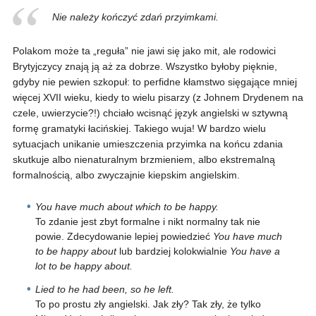
Nie należy kończyć zdań przyimkami.
Polakom może ta „reguła” nie jawi się jako mit, ale rodowici
Brytyjczycy znają ją aż za dobrze. Wszystko byłoby pięknie,
gdyby nie pewien szkopuł: to perfidne kłamstwo sięgające mniej
więcej XVII wieku, kiedy to wielu pisarzy (z Johnem Drydenem na
czele, uwierzycie?!) chciało wcisnąć język angielski w sztywną
formę gramatyki łacińskiej. Takiego wuja! W bardzo wielu
sytuacjach unikanie umieszczenia przyimka na końcu zdania
skutkuje albo nienaturalnym brzmieniem, albo ekstremalną
formalnością, albo zwyczajnie kiepskim angielskim.
You have much about which to be happy.
To zdanie jest zbyt formalne i nikt normalny tak nie
powie. Zdecydowanie lepiej powiedzieć
You have much
to be happy about
lub bardziej kolokwialnie
You have a
lot to be happy about.
Lied to he had been, so he left.
To po prostu zły angielski. Jak zły? Tak zły, że tylko