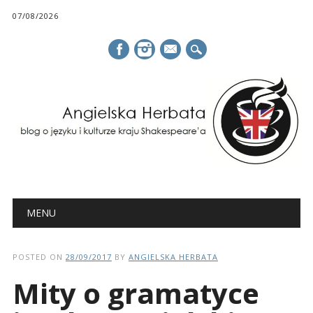
07/08/2026
mail
Main menu
Skip
MENU
to
content
POSTED ON
28/09/2017
BY
ANGIELSKA HERBATA
Mity o gramatyce