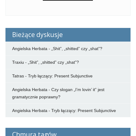
Bieżące dyskusje
Angielska Herbata
-
„Shit”, „shitted” czy „shat”?
Traxiu
-
„Shit”, „shitted” czy „shat”?
Tatras
-
Tryb łączący: Present Subjunctive
Angielska Herbata
-
Czy slogan „I’m lovin’ it” jest
gramatycznie poprawny?
Angielska Herbata
-
Tryb łączący: Present Subjunctive
Chmura tagów