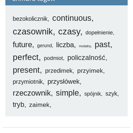
continuous
bezokolicznik
czasownik
czasy
dopełnienie
future
past
liczba
gerund
modalny
perfect
policzalność
podmiot
present
przyimek
przedimek
przysłówek
przymiotnik
simple
rzeczownik
szyk
spójnik
tryb
zaimek