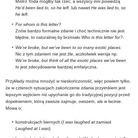
Mistrz Yoda mógłby tak rzec, a wszyscy inni powiedzą
He’d been lied to, so he left
. lub nawet
He was lied to, so
he left
.
For whom is this letter?
Znów bardzo formalne zdanie i choć technicznie nie jest
błędne, to naturalniej by brzmiało
Who is this letter for?
.
We’re broke, but we’ve been to so many exotic places.
Nic z tym zdaniem nie jest źle, aczkolwiek wersja np.
We’re broke, but think of all the exotic places we’ve been
to
jest zdecydowanie bardziej emfatyczna.
Przykłady można mnożyć w nieskończoność, więc powiem tylko,
że w czterech sytuacjach zakończenie zdania przyimkiem jest
lepszym wyjściem niż upychanie go do tradycyjnej pozycji przed
dopełnieniem, którą zawsze zajmuje, owszem, ale w łacinie.
Mowa o:
konstrukcjach biernych (
I was laughed at
zamiast
Laughed at I was
)