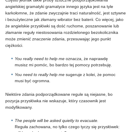
Często jednak takie próby sztuczne podporządkowania
angielskiej gramatyki gramatyce innego języka jest na tyle
karkołomne, że zdanie zwyczajnie traci naturalność, jest sztywne
i bezużyteczne jak złamany wibrator bez baterii. Co więcej, jako
że angielskie przysłówki są dość ruchome, poszanowanie lub
złamanie reguły niestosowania rozdzielonego bezokolicznika
może zmienić znaczenie zdania, przesuwając jego punkt
ciężkości.
You really need to help me
oznacza, że naprawdę
musisz mi pomóc, bo bardzo tej pomocy potrzebuję.
You need to really help me
sugeruje z kolei, że pomoc
musi być ogromna.
Niektóre zdania podporządkowane regule są niejasne, bo
pozycja przysłówka nie wskazuje, który czasownik jest
modyfikowany.
The people will be asked quietly to evacuate.
Reguła zachowana, no tylko czego tyczy się przysłówek: