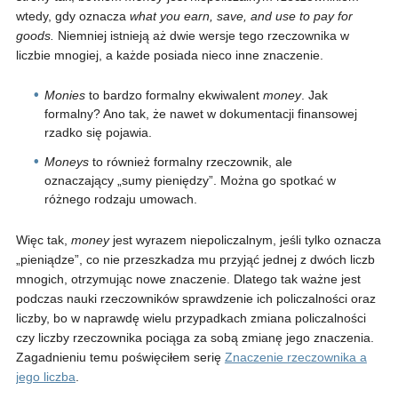
wtedy, gdy oznacza
what you earn, save, and use to pay for
goods
.
Niemniej istnieją aż dwie wersje tego rzeczownika w
liczbie mnogiej, a każde posiada nieco inne znaczenie.
Monies
to bardzo formalny ekwiwalent
money
. Jak
formalny? Ano tak, że nawet w dokumentacji finansowej
rzadko się pojawia.
Moneys
to również formalny rzeczownik, ale
oznaczający „sumy pieniędzy”. Można go spotkać w
różnego rodzaju umowach.
Więc tak,
money
jest wyrazem niepoliczalnym, jeśli tylko oznacza
„pieniądze”, co nie przeszkadza mu przyjąć jednej z dwóch liczb
mnogich, otrzymując nowe znaczenie. Dlatego tak ważne jest
podczas nauki rzeczowników sprawdzenie ich policzalności oraz
liczby, bo w naprawdę wielu przypadkach zmiana policzalności
czy liczby rzeczownika pociąga za sobą zmianę jego znaczenia.
Zagadnieniu temu poświęciłem serię
Znaczenie rzeczownika a
jego liczba
.