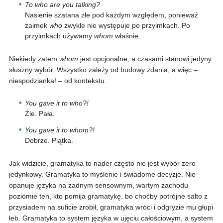
To who are you talking?
Nasienie szatana złe pod każdym względem, ponieważ
zaimek
who
zwykle nie występuje po przyimkach. Po
przyimkach używamy
whom
właśnie.
Niekiedy zatem
whom
jest opcjonalne, a czasami stanowi jedyny
słuszny wybór. Wszystko zależy od budowy zdania, a więc –
niespodzianka! – od kontekstu.
You gave it to who?!
Źle. Pała.
You gave it to whom?!
Dobrze. Piątka.
Jak widzicie, gramatyka to nader często nie jest wybór zero-
jedynkowy. Gramatyka to myślenie i świadome decyzje. Nie
opanuje języka na żadnym sensownym, wartym zachodu
poziomie ten, kto pomija gramatykę, bo choćby potrójne salto z
przysiadem na suficie zrobił, gramatyka wróci i odgryzie mu głupi
łeb. Gramatyka to system języka w ujęciu całościowym, a system