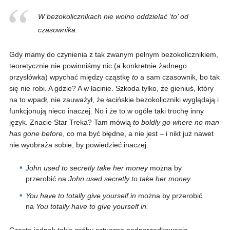
W bezokolicznikach nie wolno oddzielać ‘to’ od
czasownika.
Gdy mamy do czynienia z tak zwanym pełnym bezokolicznikiem,
teoretycznie nie powinniśmy nic (a konkretnie żadnego
przysłówka) wpychać między cząstkę
to
a sam czasownik, bo tak
się nie robi. A gdzie? A w łacinie. Szkoda tylko, że gieniuś, który
na to wpadł, nie zauważył, że łacińskie bezokoliczniki wyglądają i
funkcjonują nieco inaczej. No i że to w ogóle taki trochę inny
język. Znacie Star Treka? Tam mówią
to boldly go where no man
has gone before
, co ma być błędne, a nie jest – i nikt już nawet
nie wyobraża sobie, by powiedzieć inaczej.
John used to secretly take her money
można by
przerobić na
John used secretly to take her money.
You have to totally give yourself in
można by przerobić
na
You totally have to give yourself in.