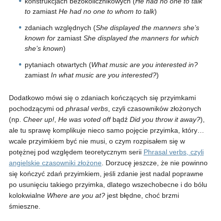
konstrukcjach bezokolicznikowych (
He had no one to talk
to
zamiast
He had no one to whom to talk
)
zdaniach względnych (
She displayed the manners she’s
known for
zamiast
She displayed the manners for which
she’s known
)
pytaniach otwartych (
What music are you interested in?
zamiast
In what music are you interested?
)
Dodatkowo mówi się o zdaniach kończących się przyimkami
pochodzącymi od
phrasal verbs
, czyli czasowników złożonych
(np.
Cheer up!
,
He was voted off
bądź
Did you throw it away?
),
ale tu sprawę komplikuje nieco samo pojęcie przyimka, który…
wcale przyimkiem być nie musi, o czym rozpisałem się w
potężnej pod względem teoretycznym serii
Phrasal verbs, czyli
angielskie czasowniki złożone
. Dorzucę jeszcze, że nie powinno
się kończyć zdań przyimkiem, jeśli zdanie jest nadal poprawne
po usunięciu takiego przyimka, dlatego wszechobecne i do bólu
kolokwialne
Where are you at?
jest błędne, choć brzmi
śmieszne.