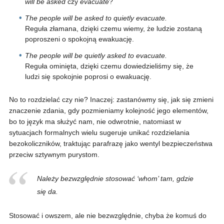
will be asked
czy
evacuate
?
The people will be asked to quietly evacuate.
Reguła złamana, dzięki czemu wiemy, że ludzie zostaną
poproszeni o spokojną ewakuację.
The people will be quietly asked to evacuate.
Reguła ominięta, dzięki czemu dowiedzieliśmy się, że
ludzi się spokojnie poprosi o ewakuację.
No to rozdzielać czy nie? Inaczej: zastanówmy się, jak się zmieni
znaczenie zdania, gdy pozmieniamy kolejność jego elementów,
bo to język ma służyć nam, nie odwrotnie, natomiast w
sytuacjach formalnych wielu sugeruje unikać rozdzielania
bezokoliczników, traktując parafrazę jako wentyl bezpieczeństwa
przeciw sztywnym purystom.
Należy bezwzględnie stosować ‘whom’ tam, gdzie
się da.
Stosować i owszem, ale nie bezwzględnie, chyba że komuś do