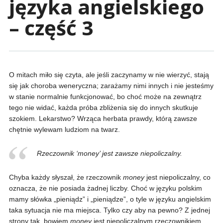
języka angielskiego
– część 3
O mitach miło się czyta, ale jeśli zaczynamy w nie wierzyć, stają
się jak choroba weneryczna; zarażamy nimi innych i nie jesteśmy
w stanie normalnie funkcjonować, bo choć może na zewnątrz
tego nie widać, każda próba zbliżenia się do innych skutkuje
szokiem. Lekarstwo? Wrząca herbata prawdy, którą zawsze
chętnie wylewam ludziom na twarz.
Rzeczownik ‘money’ jest zawsze niepoliczalny.
Chyba każdy słyszał, że rzeczownik
money
jest niepoliczalny, co
oznacza, że nie posiada żadnej liczby. Choć w języku polskim
mamy słówka „pieniądz” i „pieniądze”, o tyle w języku angielskim
taka sytuacja nie ma miejsca. Tylko czy aby na pewno? Z jednej
strony tak, bowiem
money
jest niepoliczalnym rzeczownikiem