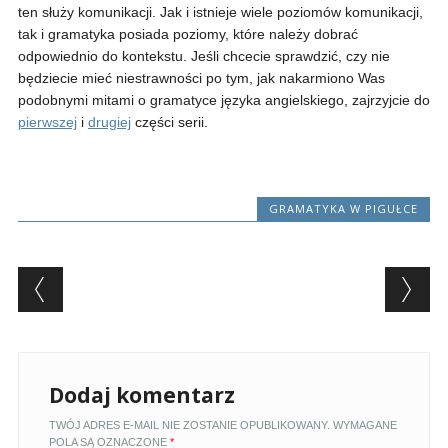
ten służy komunikacji. Jak i istnieje wiele poziomów komunikacji,
tak i gramatyka posiada poziomy, które należy dobrać
odpowiednio do kontekstu. Jeśli chcecie sprawdzić, czy nie
będziecie mieć niestrawności po tym, jak nakarmiono Was
podobnymi mitami o gramatyce języka angielskiego, zajrzyjcie do
pierwszej
i
drugiej
części serii.
GRAMATYKA W PIGUŁCE
Post navigation
Dodaj komentarz
TWÓJ ADRES E-MAIL NIE ZOSTANIE OPUBLIKOWANY.
WYMAGANE
POLA SĄ OZNACZONE
*