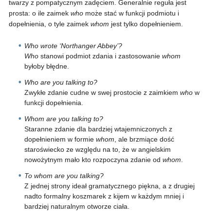
twarzy z pompatycznym zadęciem. Generalnie reguła jest
prosta: o ile zaimek
who
może stać w funkcji podmiotu i
dopełnienia, o tyle zaimek
whom
jest tylko dopełnieniem.
Who wrote ‘Northanger Abbey’?
Who
stanowi podmiot zdania i zastosowanie
whom
byłoby błędne.
Who are you talking to?
Zwykłe zdanie cudne w swej prostocie z zaimkiem
who
w
funkcji dopełnienia.
Whom are you talking to?
Staranne zdanie dla bardziej wtajemniczonych z
dopełnieniem w formie
whom
, ale brzmiące dość
staroświecko ze względu na to, że w angielskim
nowożytnym mało kto rozpoczyna zdanie od
whom
.
To whom are you talking?
Z jednej strony ideał gramatycznego piękna, a z drugiej
nadto formalny koszmarek z kijem w każdym mniej i
bardziej naturalnym otworze ciała.