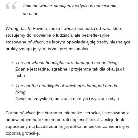
Zaimek ‘whose’ stosujemy jedynie w odniesieniu
do osób.
Wrong, bitch!
Pewnie, może i
whose
pochodzi od
who
, które
stosujemy do mówienia o ludziach, ale bezrefleksyjne
stosowane
of which
, za którym opowiadają się osoby nieznające
praktycznego języka, brzmi pretensjonalnie.
The car whose headlights are damaged needs fixing.
Zdanie jest ładne, zgrabne i przyjemne tak dla oka, jak i
ucha.
The car the headlights of which are damaged needs
fixing.
Gwałt na zmysłach, poczuciu estetyki i wyczuciu stylu.
Forma
of which
jest staranna, niemalże literacka, i stosowana z
odpowiednim natężeniem potrafi dopieścić tekst. Jeśli jednak
zapaćkamy nią każde zdanie, jej delikatne piękno zamieni się w
toporną groteskę.