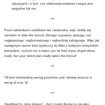
sytuacjach i o tym, czy robienie/posiadanie czegoś jest
wygodne lub nie.
***
Poza naleśnikami uwielbiam też ciasteczka, więc dzielę się
zwrotem
to take the biscuit
, którego używamy opisując coś
najgłupszego, najdurniejszego i najbardziej irytującego. Więc jak
następnym razem ktoś wyskoczy do Was z kolejnym kretyńskim
pomysłem, rzućcie mu w twarz
you’ve had many stupid ideas,
mate, but your latest plan really takes the biscuit!
***
Till
jest kolokwialną wersją przyimka
until
. Istnieje jeszcze w
wersji
til
oraz
’til
.
***
Deathbed
to „łoże śmierci”, choć często tłumaczy się jako