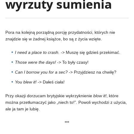
wyrzuty sumienia
Pora na kolejną porządną porcję przydatności, których nie
znajdzie się w żadnej książce, bo są z życia wzięte.
I need a place to crash.
-> Muszę się gdzieś przekimać.
Those were the days!
-> To były czasy!
Can I borrow you for a sec?
-> Przyjdziesz na chwilę?
You blew it!
-> Dałeś ciała!
Przy okazji dorzucam brytyjskie wykrzyknienie
blow it!
, które
można przetłumaczyć jako „niech to!”. Powoli wychodzi z użycia,
ale ja tam je lubię.
***