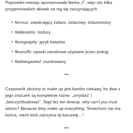
Poprzedni miesiąc sponsorowała literka „f”, więc oto kilka
przyjemniaskich słówek na nią się zaczynających.
ferrous
: zawierający żelazo, żelazowy, żelazonośny
fiddlesticks
: bzdury
floriography
: język kwiatów
flexicuffs
: opaski zaciskowe używane przez policję
flabbergasted
: zszokowany
***
Czasownik złożony
to make up
jest bardzo ciekawy, bo dwa z
jego znaczeń są kompletnie różne: „zmyślać” i
„tworzyć/budować”. Stąd też ten dowcip:
why can’t you trust
atoms? Because they make up everything.
Śmiechom nie ma
końca, niech ktoś zatrzyma tę karuzelę…!
***