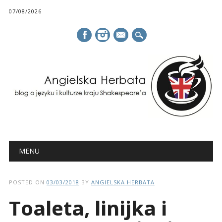
07/08/2026
mail
Main menu
Skip
MENU
to
content
POSTED ON
03/03/2018
BY
ANGIELSKA HERBATA
Toaleta, linijka i