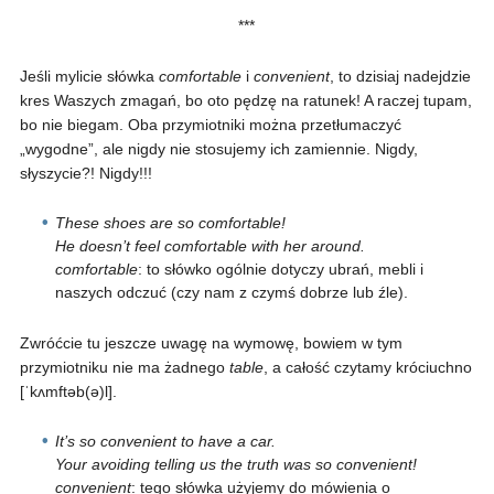
***
Jeśli mylicie słówka
comfortable
i
convenient
, to dzisiaj nadejdzie
kres Waszych zmagań, bo oto pędzę na ratunek! A raczej tupam,
bo nie biegam. Oba przymiotniki można przetłumaczyć
„wygodne”, ale nigdy nie stosujemy ich zamiennie. Nigdy,
słyszycie?! Nigdy!!!
These shoes are so comfortable!
He doesn’t feel comfortable with her around.
c
omfortable
: to słówko ogólnie dotyczy ubrań, mebli i
naszych odczuć (czy nam z czymś dobrze lub źle).
Zwróćcie tu jeszcze uwagę na wymowę, bowiem w tym
przymiotniku nie ma żadnego
table
, a całość czytamy króciuchno
[ˈkʌmftəb(ə)l].
It’s so convenient to have a car.
Your avoiding telling us the truth was so convenient!
convenient
: tego słówka użyjemy do mówienia o