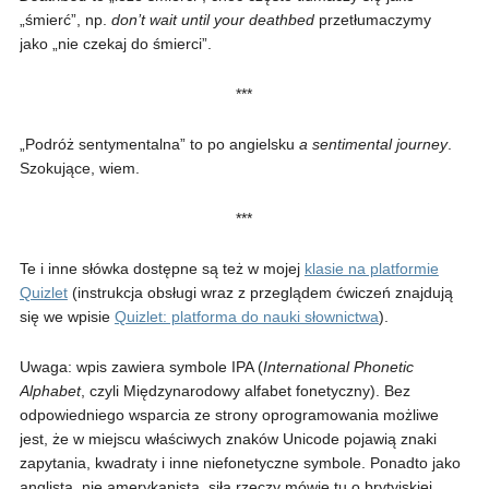
„śmierć”, np.
don’t wait until your deathbed
przetłumaczymy
jako „nie czekaj do śmierci”.
***
„Podróż sentymentalna” to po angielsku
a sentimental journey
.
Szokujące, wiem.
***
Te i inne słówka dostępne są też w mojej
klasie na platformie
Quizlet
(instrukcja obsługi wraz z przeglądem ćwiczeń znajdują
się we wpisie
Quizlet: platforma do nauki słownictwa
).
Uwaga: wpis zawiera symbole IPA (
International Phonetic
Alphabet
, czyli Międzynarodowy alfabet fonetyczny). Bez
odpowiedniego wsparcia ze strony oprogramowania możliwe
jest, że w miejscu właściwych znaków Unicode pojawią znaki
zapytania, kwadraty i inne niefonetyczne symbole. Ponadto jako
anglista, nie amerykanista, siłą rzeczy mówię tu o brytyjskiej