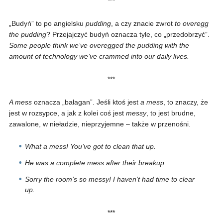
***
„Budyń” to po angielsku
pudding
, a czy znacie zwrot
to overegg
the pudding
? Przejajczyć budyń oznacza tyle, co „przedobrzyć”.
Some people think we’ve overegged the pudding with the
amount of technology we’ve crammed into our daily lives.
***
A mess
oznacza „bałagan”. Jeśli ktoś jest
a mess
, to znaczy, że
jest w rozsypce, a jak z kolei coś jest
messy
, to jest brudne,
zawalone, w nieładzie, nieprzyjemne – także w przenośni.
What a mess! You’ve got to clean that up.
He was a complete mess after their breakup.
Sorry the room’s so messy! I haven’t had time to clear
up.
***