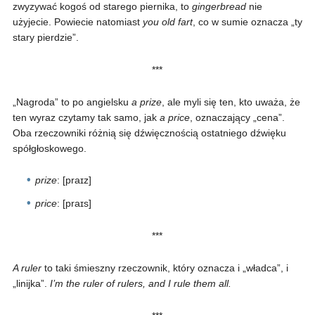
zwyzywać kogoś od starego piernika, to
gingerbread
nie
użyjecie. Powiecie natomiast
you old fart
, co w sumie oznacza „ty
stary pierdzie”.
***
„Nagroda” to po angielsku
a prize
, ale myli się ten, kto uważa, że
ten wyraz czytamy tak samo, jak
a price
, oznaczający „cena”.
Oba rzeczowniki różnią się dźwięcznością ostatniego dźwięku
spółgłoskowego.
prize
: [praɪz]
price
: [praɪs]
***
A ruler
to taki śmieszny rzeczownik, który oznacza i „władca”, i
„linijka”.
I’m the ruler of rulers, and I rule them all.