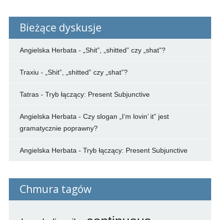
Bieżące dyskusje
Angielska Herbata
-
„Shit”, „shitted” czy „shat”?
Traxiu
-
„Shit”, „shitted” czy „shat”?
Tatras
-
Tryb łączący: Present Subjunctive
Angielska Herbata
-
Czy slogan „I’m lovin’ it” jest
gramatycznie poprawny?
Angielska Herbata
-
Tryb łączący: Present Subjunctive
Chmura tagów