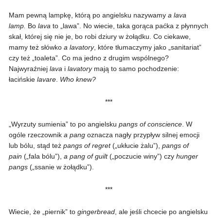
Mam pewną lampkę, którą po angielsku nazywamy
a lava
lamp.
Bo
lava
to „lawa”. No wiecie, taka gorąca paćka z płynnych
skał, której się nie je, bo robi dziury w żołądku. Co ciekawe,
mamy też słówko
a lavatory
, które tłumaczymy jako „sanitariat”
czy też „toaleta”. Co ma jedno z drugim wspólnego?
Najwyraźniej
lava
i
lavatory
mają to samo pochodzenie:
łacińskie
lavare
.
Who knew?
***
„Wyrzuty sumienia” to po angielsku
pangs of conscience
. W
ogóle rzeczownik
a pang
oznacza nagły przypływ silnej emocji
lub bólu, stąd też
pangs of regret
(„ukłucie żalu”),
pangs of
pain
(„fala bólu”),
a pang of guilt
(„poczucie winy”) czy
hunger
pangs
(„ssanie w żołądku”).
***
Wiecie, że „piernik” to
gingerbread
, ale jeśli chcecie po angielsku