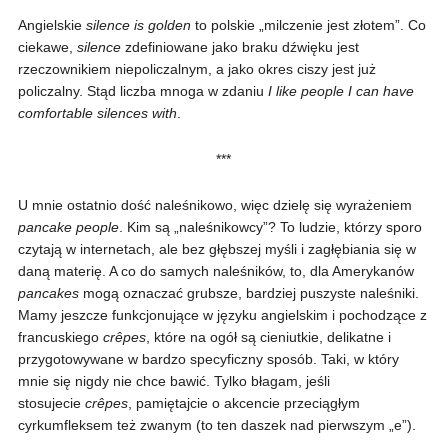
Angielskie
silence is golden
to polskie „milczenie jest złotem”. Co
ciekawe,
silence
zdefiniowane jako braku dźwięku jest
rzeczownikiem niepoliczalnym, a jako okres ciszy jest już
policzalny. Stąd liczba mnoga w zdaniu
I like people I can have
comfortable silences with
.
***
U mnie ostatnio dość naleśnikowo, więc dzielę się wyrażeniem
pancake people
. Kim są „naleśnikowcy”? To ludzie, którzy sporo
czytają w internetach, ale bez głębszej myśli i zagłębiania się w
daną materię. A co do samych naleśników, to, dla Amerykanów
pancakes
mogą oznaczać grubsze, bardziej puszyste naleśniki.
Mamy jeszcze funkcjonujące w języku angielskim i pochodzące z
francuskiego
crêpes
, które na ogół są cieniutkie, delikatne i
przygotowywane w bardzo specyficzny sposób. Taki, w który
mnie się nigdy nie chce bawić. Tylko błagam, jeśli
stosujecie
crêpes
, pamiętajcie o akcencie przeciągłym
cyrkumfleksem też zwanym (to ten daszek nad pierwszym „e”).