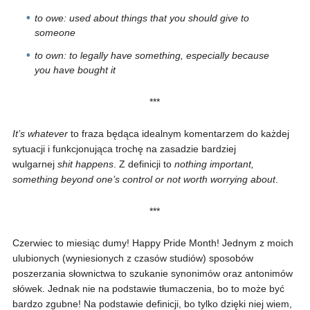
to owe: used about things that you should give to
someone
to own: to legally have something, especially because
you have bought it
***
It’s whatever
to fraza będąca idealnym komentarzem do każdej
sytuacji i funkcjonująca trochę na zasadzie bardziej
wulgarnej
shit happens
. Z definicji to
nothing important,
something beyond one’s control or not worth worrying about
.
***
Czerwiec to miesiąc dumy! Happy Pride Month! Jednym z moich
ulubionych (wyniesionych z czasów studiów) sposobów
poszerzania słownictwa to szukanie synonimów oraz antonimów
słówek. Jednak nie na podstawie tłumaczenia, bo to może być
bardzo zgubne! Na podstawie definicji, bo tylko dzięki niej wiem,