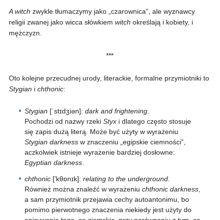
A witch
zwykle tłumaczymy jako „czarownica”, ale wyznawcy
religii zwanej jako wicca słówkiem
witch
określają i kobiety, i
mężczyzn.
***
Oto kolejne przecudnej urody, literackie, formalne przymiotniki to
Stygian
i
chthonic
:
Stygian
[ˈstɪdʒiən]:
dark and frightening
.
Pochodzi od nazwy rzeki
Styx
i dlatego często stosuje
się zapis dużą literą. Może być użyty w wyrażeniu
Stygian darkness
w znaczeniu „egipskie ciemności”,
aczkolwiek istnieje wyrażenie bardziej dosłowne:
Egyptian darkness
.
chthonic
[’kθɒn
ɪk]:
relating to the underground.
Również można znaleźć w wyrażeniu
chthonic darkness
,
a sam przymiotnik przejawia cechy autoantonimu, bo
pomimo pierwotnego znaczenia niekiedy jest użyty do