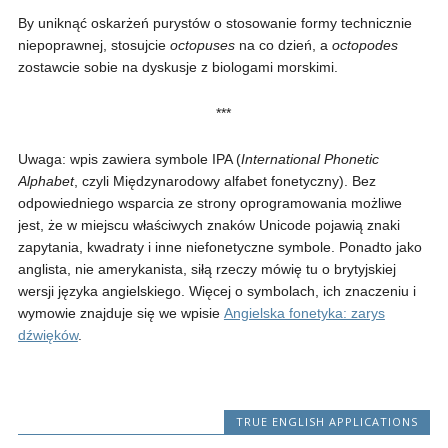
By uniknąć oskarżeń purystów o stosowanie formy technicznie
niepoprawnej, stosujcie
octopuses
na co dzień, a
octopodes
zostawcie sobie na dyskusje z biologami morskimi.
***
Uwaga: wpis zawiera symbole IPA (
International Phonetic
Alphabet
, czyli Międzynarodowy alfabet fonetyczny). Bez
odpowiedniego wsparcia ze strony oprogramowania możliwe
jest, że w miejscu właściwych znaków Unicode pojawią znaki
zapytania, kwadraty i inne niefonetyczne symbole. Ponadto jako
anglista, nie amerykanista, siłą rzeczy mówię tu o brytyjskiej
wersji języka angielskiego. Więcej o symbolach, ich znaczeniu i
wymowie znajduje się we wpisie
Angielska fonetyka: zarys
dźwięków
.
TRUE ENGLISH APPLICATIONS