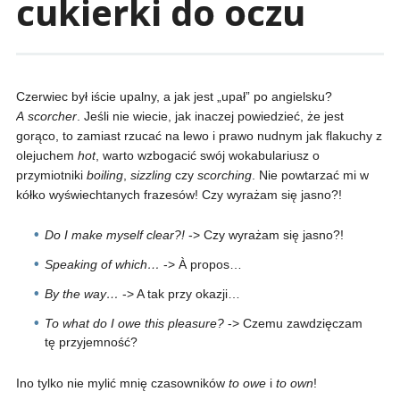
cukierki do oczu
Czerwiec był iście upalny, a jak jest „upał” po angielsku?
A scorcher
. Jeśli nie wiecie, jak inaczej powiedzieć, że jest
gorąco, to zamiast rzucać na lewo i prawo nudnym jak flakuchy z
olejuchem
hot
, warto wzbogacić swój wokabulariusz o
przymiotniki
boiling
,
sizzling
czy
scorching
. Nie powtarzać mi w
kółko wyświechtanych frazesów! Czy wyrażam się jasno?!
Do I make myself clear?!
-> Czy wyrażam się jasno?!
Speaking of which…
-> À propos…
By the way…
-> A tak przy okazji…
To what do I owe this pleasure?
-> Czemu zawdzięczam
tę przyjemność?
Ino tylko nie mylić mnię czasowników
to owe
i
to own
!