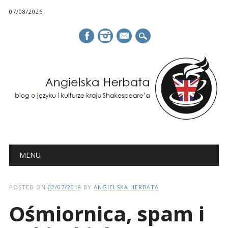
07/08/2026
mail
Main menu
Skip
MENU
to
content
POSTED ON
02/07/2019
BY
ANGIELSKA HERBATA
Ośmiornica, spam i