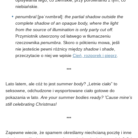
opisywania tego, co ziemskie, przy porównaniu z tym, co
niebiańskie.
penumbral
[pəˈnʌmbrəl]:
the partial shadow outside the
complete shadow of an opaque body, where the light
from the source of illumination is only party cut off.
Przymiotnik utworzony od łatwego w tłumaczeniu
rzeczownika
penumbra
. Skoro o półcieniu mowa, jeśli
nie jesteście pewni różnicy między
shadow
i
shade
,
przeczytacie o niej we wpisie
Cień, rozporek i pieprz
.
***
Lato latem, ale cóż to jest
summer body
? „Letnie ciało” to
seksowne, odchudzone i wysportowane ciało gotowe do
pokazania w lato.
Are your summer bodies ready? 'Cause mine’s
still celebrating Christmas!
***
Zapewne wiecie, że spamem określamy niechcianą pocztę i inne