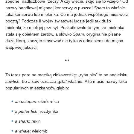
zbędne, nadliczbowe rzeczy. A czy wiecie, skąd się to wzięło? Od
nazwy handlowej mięsnej konserwy w puszce!
Spam
to właśnie
taka konserwa lub mielonka. Co ma jednak wspólnego mięsiwo z
pocztą? Podczas II wojny światowej ludzie jedli tak dużo
mielonki, że mieli jej przesyt. Poskutkowało to tym, że mielonka
stała się obiektem żartów, a słówko
Spam
, oryginalnie pisane
dużą literą, zaczęto stosować nie tylko w odniesieniu do mięsa
wątpliwej jakości.
***
To teraz pora na morską ciekawostkę: „ryba piła” to po angielsku
sawfish
. Bo
a saw
oznacza „piła” właśnie.
A tu macie nazwy kilku
popularnych mieszkańców głębin:
an octopus
: ośmiornica
a puffer fish
: rozdymka
a shark
: rekin
a whale
: wieloryb