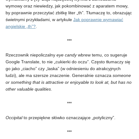
wymowy oraz niewiedzy, jak pokombinować z aparatem mowy,
by poprawnie przeczytać zbitkę liter „th”. Tłumaczę to, obrazując
świetnymi przykładami, w artykule
Jak poprawnie wymawiać
angielskie „th”?
.
***
Rzeczownik niepoliczalny
eye candy
wbrew temu, co sugeruje
Google Translate, to nie „cukierki do oczu”. Często tłumaczy się
go jako „ciacho” czy „laska” (w odniesieniu do atrakcyjnych
ludzi), ale ma szersze znaczenie. Generalnie oznacza
someone
or something that is attractive or enjoyable to look at, but has no
other valuable qualities
.
***
Occipital
to przepiękne słówko oznaczające „potyliczny”.
***