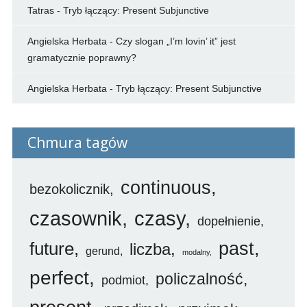
Tatras
-
Tryb łączący: Present Subjunctive
Angielska Herbata
-
Czy slogan „I’m lovin’ it” jest
gramatycznie poprawny?
Angielska Herbata
-
Tryb łączący: Present Subjunctive
Chmura tagów
continuous
bezokolicznik
czasownik
czasy
dopełnienie
future
past
liczba
gerund
modalny
perfect
policzalność
podmiot