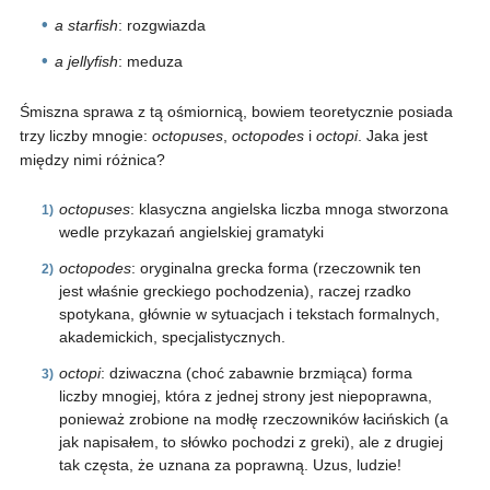
a starfish
: rozgwiazda
a jellyfish
: meduza
Śmiszna sprawa z tą ośmiornicą, bowiem teoretycznie posiada
trzy liczby mnogie:
octopuses
,
octopodes
i
octopi
. Jaka jest
między nimi różnica?
octopuses
: klasyczna angielska liczba mnoga stworzona
wedle przykazań angielskiej gramatyki
octopodes
: oryginalna grecka forma (rzeczownik ten
jest właśnie greckiego pochodzenia), raczej rzadko
spotykana, głównie w sytuacjach i tekstach formalnych,
akademickich, specjalistycznych.
octopi
: dziwaczna (choć zabawnie brzmiąca) forma
liczby mnogiej, która z jednej strony jest niepoprawna,
ponieważ zrobione na modłę rzeczowników łacińskich (a
jak napisałem, to słówko pochodzi z greki), ale z drugiej
tak częsta, że uznana za poprawną. Uzus, ludzie!