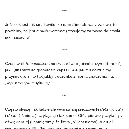
***
Jeśli coś jest tak smakowite, że nam ślinotok twarz zalewa, to
powiemy, że jest
mouth-watering
(stosujemy zarówno do smaku,
jak i zapachu).
***
Czasownik
to capitalise
znaczy zarówno „pisać dużymi literami”,
jak i „finansować/gromadzić kapitał”. Ale jak mu dorzucimy
przyimek „on”, to tak jakby troszeńkę zmienia znaczenie na…
„wykorzystywać sytuację”.
***
Często słyszę, jak ludzie źle wymawiają rzeczowniki
debt
(„dług”)
i
death
(„śmierć”), czytając je tak samo. Otóż pierwszy czytamy z
dźwiękiem [t] (i pamiętamy, że litera „b” jest niema), a drugi
wymawiamy z [θ]. Błąd najczęściej wynika z zaniedbania