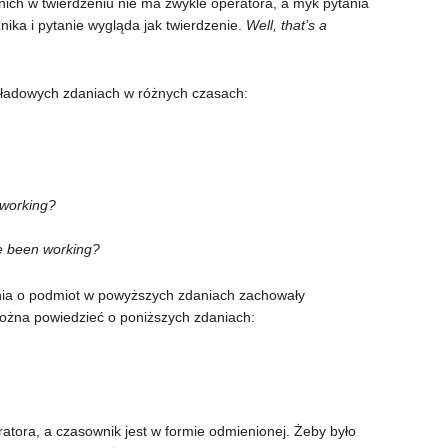
ich w twierdzeniu nie ma zwykle operatora, a myk pytania
nika i pytanie wygląda jak twierdzenie.
Well, that’s a
kładowych zdaniach w różnych czasach:
working?
e been working?
tania o podmiot w powyższych zdaniach zachowały
można powiedzieć o poniższych zdaniach:
ratora, a czasownik jest w formie odmienionej. Żeby było