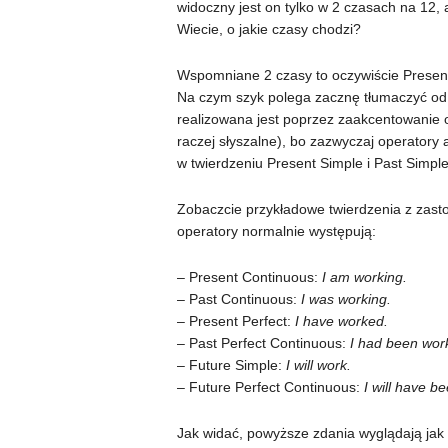
widoczny jest on tylko w 2 czasach na 12, 
Wiecie, o jakie czasy chodzi?
Wspomniane 2 czasy to oczywiście Present 
Na czym szyk polega zacznę tłumaczyć od 
realizowana jest poprzez zaakcentowanie 
raczej słyszalne), bo zazwyczaj operatory
w twierdzeniu Present Simple i Past Simpl
Zobaczcie przykładowe twierdzenia z zas
operatory normalnie występują:
– Present Continuous:
I am working.
– Past Continuous:
I was working.
– Present Perfect:
I have worked.
– Past Perfect Continuous:
I had been work
– Future Simple:
I will work.
– Future Perfect Continuous:
I will have b
Jak widać, powyższe zdania wyglądają jak 