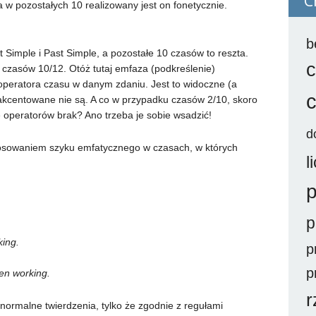
C
a w pozostałych 10 realizowany jest on fonetycznie.
b
Simple i Past Simple, a pozostałe 10 czasów to reszta.
c
czasów 10/12. Otóż tutaj emfaza (podkreślenie)
operatora czasu w danym zdaniu. Jest to widoczne (a
 akcentowane nie są. A co w przypadku czasów 2/10, skoro
e operatorów brak? Ano trzeba je sobie wsadzić!
d
tosowaniem szyku emfatycznego w czasach, w których
l
p
p
ing.
p
p
een working.
r
normalne twierdzenia, tylko że zgodnie z regułami