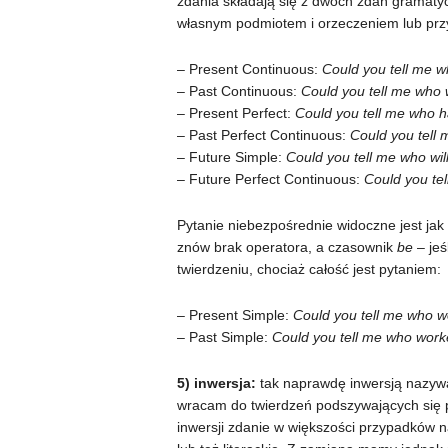
zdania składają się z dwóch zdań gramaty
własnym podmiotem i orzeczeniem lub prz
– Present Continuous:
Could you tell me w
– Past Continuous:
Could you tell me who
– Present Perfect:
Could you tell me who 
– Past Perfect Continuous:
Could you tell
– Future Simple:
Could you tell me who wil
– Future Perfect Continuous:
Could you tel
Pytanie niebezpośrednie widoczne jest jak
znów brak operatora, a czasownik
be
– jeś
twierdzeniu, chociaż całość jest pytaniem:
– Present Simple:
Could you tell me who w
– Past Simple:
Could you tell me who work
5) inwersja:
tak naprawdę inwersją nazyw
wracam do twierdzeń podszywających się p
inwersji zdanie w większości przypadków na