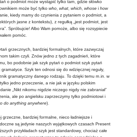
pytań o podmiot może wystąpić tylko tam, gdzie słówko
zownikiem może być tylko
who
,
what
,
which
,
whose
i
how
anie, kiedy mamy do czynienia z pytaniem o podmiot, a
ektórych jasne z kontekstu), z regułką „jest podmiot, jest
ra”. Spróbujcie! Albo Wam pomoże, albo się rozsypiecie
bowałem pomóc.
tań grzecznych, bardziej formalnych, które zazwyczaj
m takim czyli. Znów jedno z tych zagadnień, które
mu, bo podobnie jak szyk pytań o podmiot szyk pytań
 gramatyce. Szyk ten odnosi się do wdzięcznej reguły,
nik gramatyczny danego rodzaju. To dzięki temu m.in. w
ylko jedno przeczenie, a nie jak w języku polskim
nie „Nikt nikomu nigdzie niczego nigdy nie zabraniał”
zenia, ale po angielsku zaprzeczymy tylko podmiotowi i
to do anything anywhere
).
 grzeczne, bardziej formalne, nieco ładniejsze i
widoczne są jedynie naszych wyjątkowych czasach Present
iższych przykładach szyk jest standardowy, chociaż całe