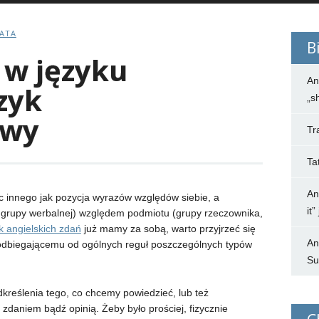
BATA
B
w języku
An
zyk
„s
owy
Tr
Ta
An
c innego jak pozycja wyrazów względów siebie, a
it
, grupy werbalnej) względem podmiotu (grupy rzeczownika,
 angielskich zdań
już mamy za sobą, warto przyjrzeć się
An
odbiegającemu od ogólnych reguł poszczególnych typów
Su
dkreślenia tego, co chcemy powiedzieć, lub też
daniem bądź opinią. Żeby było prościej, fizycznie