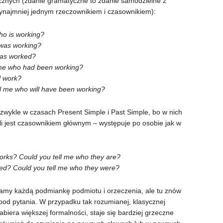
cznych (zdanie gramatyczne to zdanie samodzielne z
ynajmniej jednym rzeczownikiem i czasownikiem):
ho is working?
 was working?
has worked?
 me who had been working?
l work?
l me who will have been working?
 zwykle w czasach Present Simple i Past Simple, bo w nich
li jest czasownikiem głównym – występuje po osobie jak w
orks? Could you tell me who they are?
ed? Could you tell me who they were?
amy każdą podmiankę podmiotu i orzeczenia, ale tu znów
od pytania. W przypadku tak rozumianej, klasycznej
biera większej formalności, staje się bardziej grzeczne