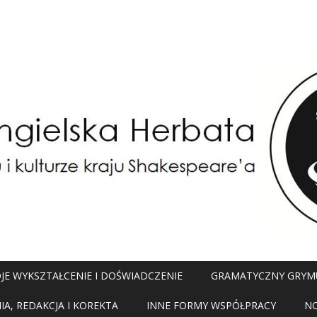
JE WYKSZTAŁCENIE I DOŚWIADCZENIE
GRAMATYCZNY GRYM
A, REDAKCJA I KOREKTA
INNE FORMY WSPÓŁPRACY
N