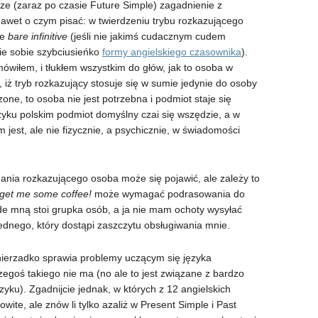
sze (zaraz po czasie Future Simple) zagadnienie z
nawet o czym pisać: w twierdzeniu trybu rozkazującego
ie
bare infinitive
(jeśli nie jakimś cudacznym cudem
cie sobie szybciusieńko
formy angielskiego czasownika
).
mówiłem, i tłukłem wszystkim do głów, jak to osoba w
 iż tryb rozkazujący stosuje się w sumie jedynie do osoby
zone, to osoba nie jest potrzebna i podmiot staje się
zyku polskim podmiot domyślny czai się wszędzie, a w
 jest, ale nie fizycznie, a psychicznie, w świadomości
dania rozkazującego osoba może się pojawić, ale zależy to
get me some coffee
!
może wymagać podrasowania do
zede mną stoi grupka osób, a ja nie mam ochoty wysyłać
ednego, który dostąpi zaszczytu obsługiwania mnie.
 nierzadko sprawia problemy uczącym się języka
zegoś takiego nie ma (no ale to jest związane z bardzo
u). Zgadnijcie jednak, w których z 12 angielskich
ite, ale znów li tylko azaliż w Present Simple i Past