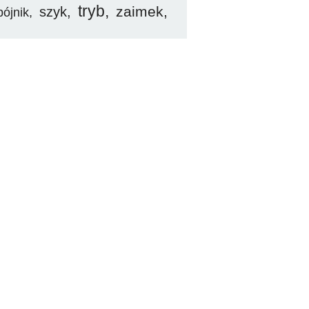
tryb
zaimek
szyk
pójnik