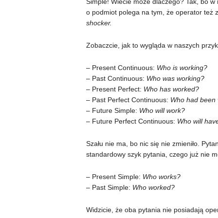
Simple! Wiecie może dlaczego? Tak, bo w n
o podmiot polega na tym, że operator też z
shocker.
Zobaczcie, jak to wygląda w naszych przy
– Present Continuous:
Who is working?
– Past Continuous:
Who was working?
– Present Perfect:
Who has worked?
– Past Perfect Continuous:
Who had been 
– Future Simple:
Who will work?
– Future Perfect Continuous:
Who will hav
Szału nie ma, bo nic się nie zmieniło. Py
standardowy szyk pytania, czego już nie 
– Present Simple:
Who works?
– Past Simple:
Who worked?
Widzicie, że oba pytania nie posiadają ope