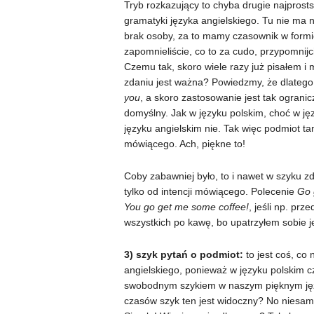
Tryb rozkazujący to chyba drugie najprost
gramatyki języka angielskiego. Tu nie ma 
brak osoby, za to mamy czasownik w form
zapomnieliście, co to za cudo, przypomnij
Czemu tak, skoro wiele razy już pisałem i 
zdaniu jest ważna? Powiedzmy, że dlatego,
you
, a skoro zastosowanie jest tak ogranic
domyślny. Jak w języku polskim, choć w ję
języku angielskim nie. Tak więc podmiot tam
mówiącego. Ach, piękne to!
Coby zabawniej było, to i nawet w szyku z
tylko od intencji mówiącego. Polecenie
Go 
You go get me some coffee!
, jeśli np. pr
wszystkich po kawę, bo upatrzyłem sobie j
3) szyk pytań o podmiot:
to jest coś, co
angielskiego, ponieważ w języku polskim c
swobodnym szykiem w naszym pięknym język
czasów szyk ten jest widoczny? No niesamow