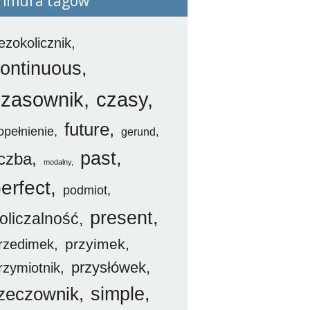
hmura tagów
ezokolicznik
ontinuous
czasownik
czasy
future
opełnienie
gerund
past
iczba
modalny
erfect
podmiot
present
oliczalność
przyimek
rzedimek
przysłówek
rzymiotnik
simple
zeczownik