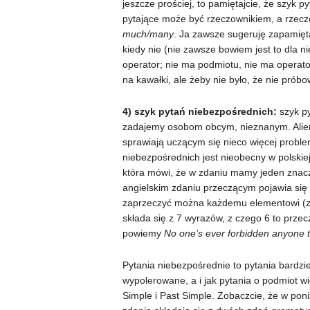
jeszcze prościej, to pamiętajcie, że szyk 
pytające może być rzeczownikiem, a rzec
much/many
. Ja zawsze sugeruję zapamięt
kiedy nie (nie zawsze bowiem jest to dla ni
operator; nie ma podmiotu, nie ma operato
na kawałki, ale żeby nie było, że nie pró
4) szyk pytań niebezpośrednich:
szyk py
zadajemy osobom obcym, nieznanym. Alieno
sprawiają uczącym się nieco więcej proble
niebezpośrednich jest nieobecny w polskiej
która mówi, że w zdaniu mamy jeden znacz
angielskim zdaniu przeczącym pojawia się t
zaprzeczyć można każdemu elementowi (zda
składa się z 7 wyrazów, z czego 6 to przec
powiemy
No one’s ever forbidden anyone 
Pytania niebezpośrednie to pytania bardziej
wypolerowane, a i jak pytania o podmiot 
Simple i Past Simple. Zobaczcie, że w pon