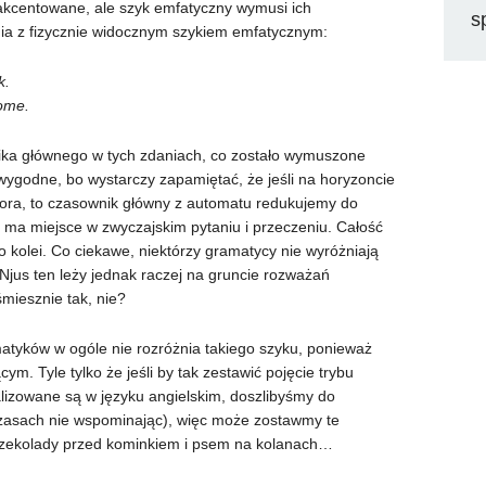
akcentowane, ale szyk emfatyczny wymusi ich
s
nia z fizycznie widocznym szykiem emfatycznym:
k.
home.
ika głównego w tych zdaniach, co zostało wymuszone
 wygodne, bo wystarczy zapamiętać, że jeśli na horyzoncie
tora, to czasownik główny z automatu redukujemy do
to ma miejsce w zwyczajskim pytaniu i przeczeniu. Całość
po kolei. Co ciekawe, niektórzy gramatycy nie wyróżniają
jus ten leży jednak raczej na gruncie rozważań
śmiesznie tak, nie?
tyków w ogóle nie rozróżnia takiego szyku, ponieważ
ącym. Tyle tylko że jeśli by tak zestawić pojęcie trybu
alizowane są w języku angielskim, doszlibyśmy do
 czasach nie wspominając), więc może zostawmy te
czekolady przed kominkiem i psem na kolanach…