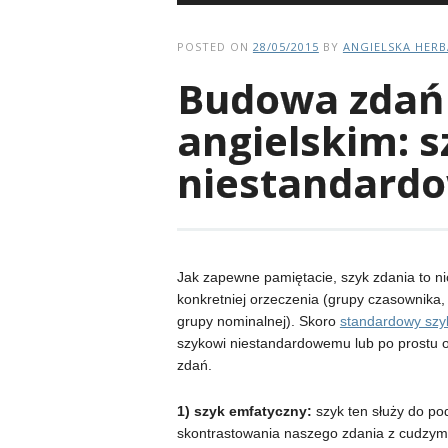
POSTED ON
28/05/2015
BY
ANGIELSKA HER
Budowa zdań 
angielskim: s
niestandard
Jak zapewne pamiętacie, szyk zdania to ni
konkretniej orzeczenia (grupy czasownika
grupy nominalnej). Skoro
standardowy szyk
szykowi niestandardowemu lub po prostu 
zdań.
1) szyk emfatyczny:
szyk ten służy do po
skontrastowania naszego zdania z cudzym z