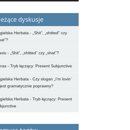
ieżące dyskusje
gielska Herbata
-
„Shit”, „shitted” czy
hat”?
axiu
-
„Shit”, „shitted” czy „shat”?
tras
-
Tryb łączący: Present Subjunctive
gielska Herbata
-
Czy slogan „I’m lovin’
” jest gramatycznie poprawny?
gielska Herbata
-
Tryb łączący: Present
bjunctive