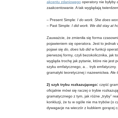
akcentu zdaniowego
operatory nie byłyby 
zaakcentowanie. A tak wyglądają twierdze
– Present Simple:
I do work. She does wor
– Past Simple:
I did work. We did stay at 
Zauważcie, że zmieniła się forma czasown
pojawieniem się operatora. Jest to jednak
pojawi się
do
,
does
lub
did
w funkcji opera
pierwszej formy, czyli bezokolicznika, jak 
wygląda trochę jak pytanie, które nie jest 
szyku emfatycznego, a… tryb emfatyczny. N
gramatyki teoretycznej i nazewnictwa. Ale 
2) szyk trybu rozkazującego:
część grama
oficjalnie mówi się raczej o trybie rozkazuj
gramatycznego z tym, jak różne „tryby” re
konkluzji, że tu w ogóle nie ma trybów (o
dywagacje na wieczór z kubkiem gorącej 