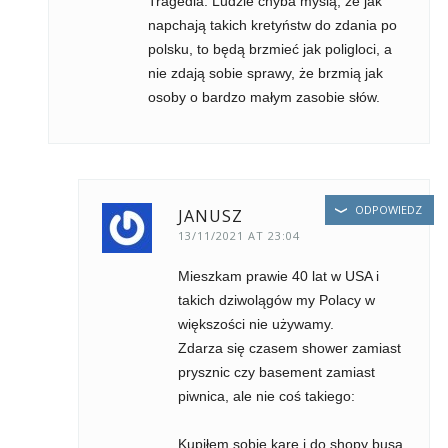
Tragedia. Ludzie chyba myślą, że jak
napchają takich kretyństw do zdania po
polsku, to będą brzmieć jak poligloci, a
nie zdają sobie sprawy, że brzmią jak
osoby o bardzo małym zasobie słów.
ODPOWIEDZ
JANUSZ
13/11/2021 AT 23:04
Mieszkam prawie 40 lat w USA i
takich dziwolągów my Polacy w
większości nie używamy.
Zdarza się czasem shower zamiast
prysznic czy basement zamiast
piwnica, ale nie coś takiego:
Kupiłem sobie karę i do shopy busa