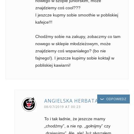
nowego w szopie juniorskim, może
znajdziemy coś cool???
I jeszcze kupmy sobie smoothie w pobliskiej
kafejce!!!
Chodźmy sobie na zakupy, zobaczmy co tam
nowego w sklepie młodzieżowym, może
znajdziemy coś wspaniałego? (bo nie
fajnego!). I jeszcze kupimy sobie koktajl w
pobliskiej kawiarni!
ODPOWIEDZ
ANGIELSKA HERBATA
08/07/2019 AT 00:23
To i tak ładnie, że jeszcze mamy
„chodźmy”, a nie np. „gołnijmy” czy
„drajwujmy”. Ale, ale! Już słyszałem