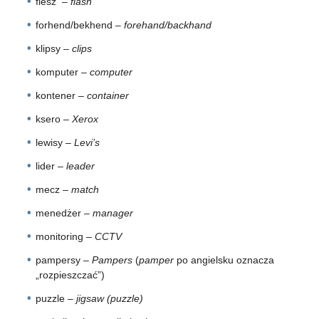
flesz –
flash
forhend/bekhend –
forehand/backhand
klipsy –
clips
komputer –
computer
kontener –
container
ksero –
Xerox
lewisy –
Levi’s
lider –
leader
mecz –
match
menedżer –
manager
monitoring –
CCTV
pampersy –
Pampers
(
pamper
po angielsku oznacza
„rozpieszczać”)
puzzle –
jigsaw (puzzle)