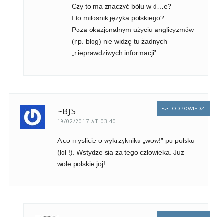
Czy to ma znaczyć bólu w d…e?
I to miłośnik języka polskiego?
Poza okazjonalnym użyciu anglicyzmów
(np. blog) nie widzę tu żadnych
„nieprawdziwych informacji”.
ODPOWIEDZ
~BJS
19/02/2017 AT 03:40
A co myslicie o wykrzykniku „wow!” po polsku
(łoł !). Wstydze sia za tego czlowieka. Juz
wole polskie joj!