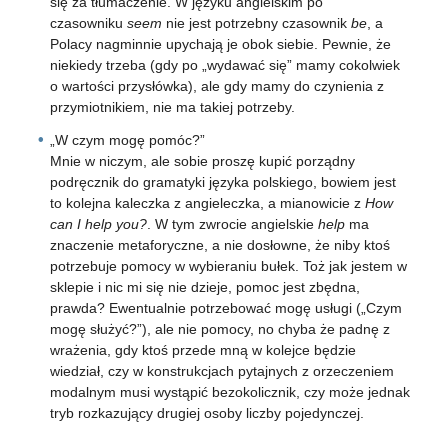
się za tłumaczenie. W języku angielskim po
czasowniku
seem
nie jest potrzebny czasownik
be
, a
Polacy nagminnie upychają je obok siebie. Pewnie, że
niekiedy trzeba (gdy po „wydawać się” mamy cokolwiek
o wartości przysłówka), ale gdy mamy do czynienia z
przymiotnikiem, nie ma takiej potrzeby.
„W czym mogę pomóc?”
Mnie w niczym, ale sobie proszę kupić porządny
podręcznik do gramatyki języka polskiego, bowiem jest
to kolejna kaleczka z angieleczka, a mianowicie z
How
can I help you?
. W tym zwrocie angielskie
help
ma
znaczenie metaforyczne, a nie dosłowne, że niby ktoś
potrzebuje pomocy w wybieraniu bułek. Toż jak jestem w
sklepie i nic mi się nie dzieje, pomoc jest zbędna,
prawda? Ewentualnie potrzebować mogę usługi („Czym
mogę służyć?”), ale nie pomocy, no chyba że padnę z
wrażenia, gdy ktoś przede mną w kolejce będzie
wiedział, czy w konstrukcjach pytajnych z orzeczeniem
modalnym musi wystąpić bezokolicznik, czy może jednak
tryb rozkazujący drugiej osoby liczby pojedynczej.