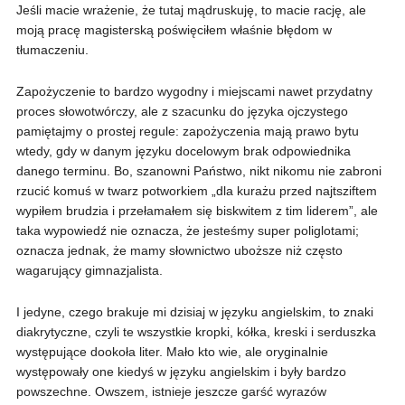
Jeśli macie wrażenie, że tutaj mądruskuję, to macie rację, ale
moją pracę magisterską poświęciłem właśnie błędom w
tłumaczeniu.
Zapożyczenie to bardzo wygodny i miejscami nawet przydatny
proces słowotwórczy, ale z szacunku do języka ojczystego
pamiętajmy o prostej regule: zapożyczenia mają prawo bytu
wtedy, gdy w danym języku docelowym brak odpowiednika
danego terminu. Bo, szanowni Państwo, nikt nikomu nie zabroni
rzucić komuś w twarz potworkiem „dla kurażu przed najtsziftem
wypiłem brudzia i przełamałem się biskwitem z tim liderem”, ale
taka wypowiedź nie oznacza, że jesteśmy super poliglotami;
oznacza jednak, że mamy słownictwo uboższe niż często
wagarujący gimnazjalista.
I jedyne, czego brakuje mi dzisiaj w języku angielskim, to znaki
diakrytyczne, czyli te wszystkie kropki, kółka, kreski i serduszka
występujące dookoła liter. Mało kto wie, ale oryginalnie
występowały one kiedyś w języku angielskim i były bardzo
powszechne. Owszem, istnieje jeszcze garść wyrazów