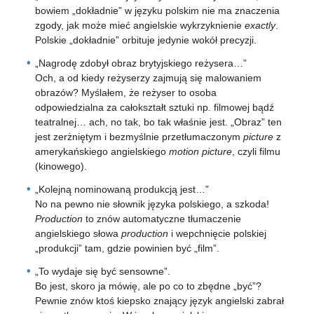
bowiem „dokładnie” w języku polskim nie ma znaczenia
zgody, jak może mieć angielskie wykrzyknienie
exactly
.
Polskie „dokładnie” orbituje jedynie wokół precyzji.
„Nagrodę zdobył obraz brytyjskiego reżysera…”
Och, a od kiedy reżyserzy zajmują się malowaniem
obrazów? Myślałem, że reżyser to osoba
odpowiedzialna za całokształt sztuki np. filmowej bądź
teatralnej… ach, no tak, bo tak właśnie jest. „Obraz” ten
jest zerżniętym i bezmyślnie przetłumaczonym
picture
z
amerykańskiego angielskiego
motion picture
, czyli filmu
(kinowego).
„Kolejną nominowaną produkcją jest…”
No na pewno nie słownik języka polskiego, a szkoda!
Production
to znów automatyczne tłumaczenie
angielskiego słowa
production
i wepchnięcie polskiej
„produkcji” tam, gdzie powinien być „film”.
„To wydaje się być sensowne”.
Bo jest, skoro ja mówię, ale po co to zbędne „być”?
Pewnie znów ktoś kiepsko znający język angielski zabrał