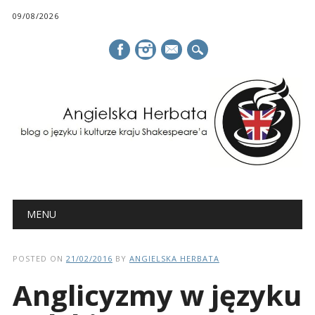
09/08/2026
mail
Main menu
Skip
MENU
to
content
POSTED ON
21/02/2016
BY
ANGIELSKA HERBATA
Anglicyzmy w języku