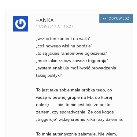
ODPOWIEDZ
~ANKA
11/08/2017 AT 15:27
„wrzuć ten kontent na walla”
„coś nowego wisi na bordzie”
„to są jakieś randomowe ogłoszenia”
„mnie takie rzeczy zawsze triggerują”
„system enabluje możliwość prowadzenia
takiej polityki”
To jest taka sobie mała próbka tego, co
widzę w pewnej grupie na FB, do której
należę. I – nie, to nie jest tak, że oni to
żartem, czy sporadycznie. Że coś kogoś
„triggeruje” widzę średnio kilka razy dziennie.
To mnie autentycznie załamuje. Nie wiem,