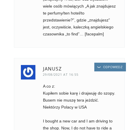
wiele osób mówiących „A jak znajdujesz
te perfumy/ten hotel/to
przedstawienie?”, gdzie „znajdujesz”
jest, oczywiście, kaleczką angielskiego
czasownika „to find”… [facepalm]
ODPOWIEDZ
JANUSZ
29/08/2021 AT 16:55
A co z:
Kupiłem sobie karę i drajwuję do szopy.
Busem nie muszę tera jeżdzić.
Niektórzy Polacy w USA
I bought a new car and I am driving to
the shop. Now, I do not have to ride a