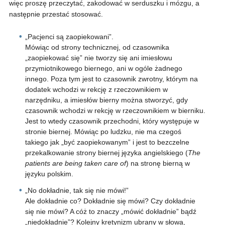
więc proszę przeczytać, zakodować w serduszku i mózgu, a
następnie przestać stosować.
„Pacjenci są zaopiekowani”.
Mówiąc od strony technicznej, od czasownika
„zaopiekować się” nie tworzy się ani imiesłowu
przymiotnikowego biernego, ani w ogóle żadnego
innego. Poza tym jest to czasownik zwrotny, którym na
dodatek wchodzi w rekcję z rzeczownikiem w
narzędniku, a imiesłów bierny można stworzyć, gdy
czasownik wchodzi w rekcję w rzeczownikiem w bierniku.
Jest to wtedy czasownik przechodni, który występuje w
stronie biernej. Mówiąc po ludzku, nie ma czegoś
takiego jak „być zaopiekowanym” i jest to bezczelne
przekalkowanie strony biernej języka angielskiego (
The
patients are being taken care of
) na stronę bierną w
języku polskim.
„No dokładnie, tak się nie mówi!”
Ale dokładnie co? Dokładnie się mówi? Czy dokładnie
się nie mówi? A cóż to znaczy „mówić dokładnie” bądź
„niedokładnie”? Kolejny kretynizm ubrany w słowa,