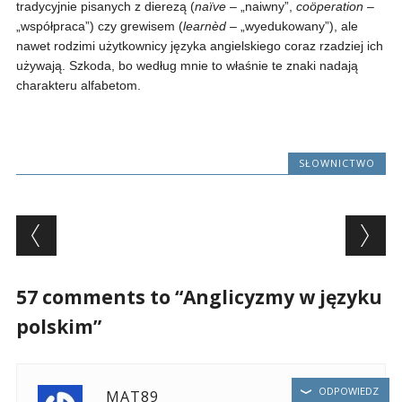
tradycyjnie pisanych z dierezą (
naïve
– „naiwny”,
coöperation
–
„współpraca”) czy grewisem (
learnèd
– „wyedukowany”), ale
nawet rodzimi użytkownicy języka angielskiego coraz rzadziej ich
używają. Szkoda, bo według mnie to właśnie te znaki nadają
charakteru alfabetom.
SŁOWNICTWO
Post navigation
57 comments to “Anglicyzmy w języku
polskim”
ODPOWIEDZ
MAT89