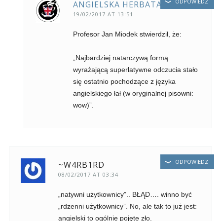
ODPOWIEDZ
ANGIELSKA HERBATA
19/02/2017 AT 13:51
Profesor Jan Miodek stwierdził, że:
„Najbardziej natarczywą formą
wyrażającą superlatywne odczucia stało
się ostatnio pochodzące z języka
angielskiego łał (w oryginalnej pisowni:
wow)”.
ODPOWIEDZ
~W4RB1RD
08/02/2017 AT 03:34
„natywni użytkownicy”.. BŁĄD…. winno być
„rdzenni użytkownicy”. No, ale tak to już jest:
angielski to ogólnie pojęte zło.