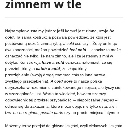
zimnem w tle
Najsampierw ustalmy jedno: jeśli komuś jest zimno, użyje
be
cold
. Ta sama kostrukcja pozwala powiedzieć, że ktoś jest
pozbawioną uczuć, zimną rybą;
a cold fish
czyli. Żeby uniknąć
dwuznaczności, można powiedzieć
feel cold
… chociaż to może
oznaczać nie tylko, że nam zimno, ale i że jesteśmy zimni w
dotyku. Konstrukcja
have a
cold
oznacza natomiast, że się
przeziębiliśmy, a
catch a cold
, że złapaliśmy
przeziębienie
(swoją drogą
common cold
to inna nazwa
zwykłego przeziębienia).
A cold sore
to nasza polska
opryszczka w rozumieniu zainfekowanego miejsca, ale tyczy się
w szczególności ust. Warto to wiedzieć, bowiem szerszy
odpowiednik tej przykrej przypadłości – niepoliczalne
herpes
–
odnosi się do zakażenia, które może objąć nie tylko usta, ale i
tzw.
no-no regions
,
private parts
czy po prostu miejsca intymne.
Możemy teraz przejść do głównej części, czyli ciekawych i często