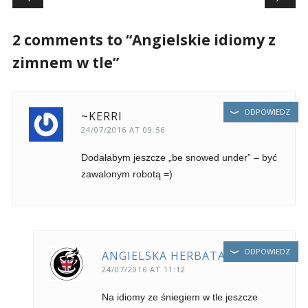
2 comments to “Angielskie idiomy z
zimnem w tle”
ODPOWIEDZ
~KERRI
24/07/2016 AT 09:56
Dodałabym jeszcze „be snowed under” – być
zawalonym robotą =)
ODPOWIEDZ
ANGIELSKA HERBATA
24/07/2016 AT 11:12
Na idiomy ze śniegiem w tle jeszcze