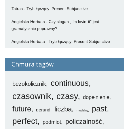
Tatras
-
Tryb łączący: Present Subjunctive
Angielska Herbata
-
Czy slogan „I’m lovin’ it” jest
gramatycznie poprawny?
Angielska Herbata
-
Tryb łączący: Present Subjunctive
Chmura tagów
continuous
bezokolicznik
czasownik
czasy
dopełnienie
future
past
liczba
gerund
modalny
perfect
policzalność
podmiot