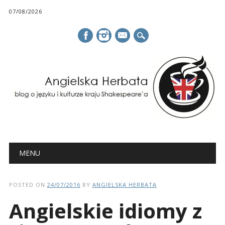
07/08/2026
mail
Main menu
Skip
MENU
to
content
POSTED ON
24/07/2016
BY
ANGIELSKA HERBATA
Angielskie idiomy z