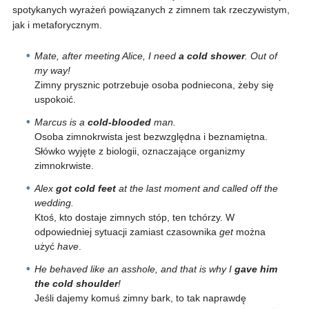
spotykanych wyrażeń powiązanych z zimnem tak rzeczywistym,
jak i metaforycznym.
Mate, after meeting Alice, I need
a cold shower
. Out of
my way!
Zimny prysznic potrzebuje osoba podniecona, żeby się
uspokoić.
Marcus is a
cold-blooded
man.
Osoba zimnokrwista jest bezwzględna i beznamiętna.
Słówko wyjęte z biologii, oznaczające organizmy
zimnokrwiste.
Alex
got cold feet
at the last moment and called off the
wedding.
Ktoś, kto dostaje zimnych stóp, ten tchórzy. W
odpowiedniej sytuacji zamiast czasownika
get
można
użyć
have
.
He behaved like an asshole, and that is why I
gave him
the cold shoulder
!
Jeśli dajemy komuś zimny bark, to tak naprawdę