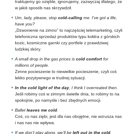
traktujemy go ozięble, ignorujemy, zazwyczaj dlatego, że
w jakiś sposób nas skrzywdził.
Um, lady, please, stop
cold-calling
me. I’ve got a life,
have you?
„Dzwonienie na zimno” to najczęściej telemarketing, czyli
telefoniczna sprzedaż produktów typu kołdra z górskich
kozic, kosmiczne garnki czy portfele z prawdziwej
ludzkiej skóry.
A small drop in the gas prices is
cold comfort
for
millions of people.
Zimne pocieszenie to niewielkie pocieszenie, czyli coś
lekko pozytywnego w trudnej sytuacji.
In the cold light of the day
, I think I overreated then.
Jeśli robimy coś w zimnym świetle dnia, to robimy to na
spokojnie, po namyśle i bez zbędnych emocji.
Ballet
leaves me cold
.
Coś, co nas ziębi, jest dla nas obojętne, nie wzrusza nas
i nas nas nie wpływa.
If we don’t play along, we’ll be
left out in the cold
.