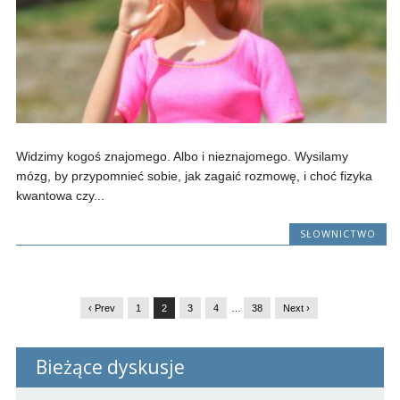
Widzimy kogoś znajomego. Albo i nieznajomego. Wysilamy
mózg, by przypomnieć sobie, jak zagaić rozmowę, i choć fizyka
kwantowa czy...
SŁOWNICTWO
‹ Prev
1
2
3
4
…
38
Next ›
Bieżące dyskusje