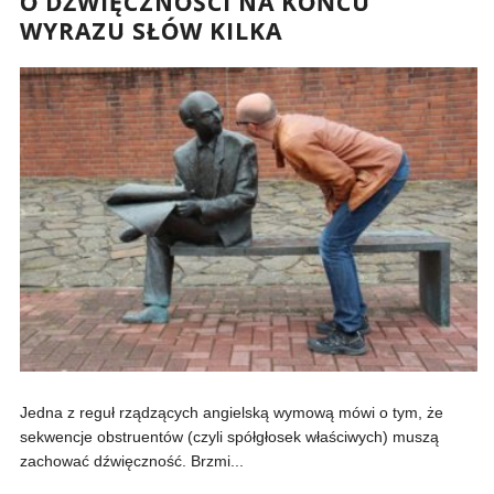
O DŹWIĘCZNOŚCI NA KOŃCU
WYRAZU SŁÓW KILKA
Jedna z reguł rządzących angielską wymową mówi o tym, że
sekwencje obstruentów (czyli spółgłosek właściwych) muszą
zachować dźwięczność. Brzmi...