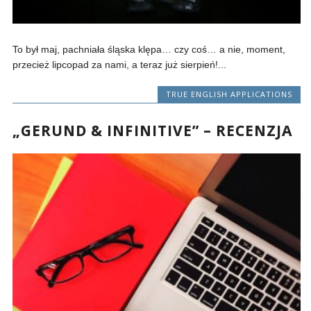
To był maj, pachniała śląska klępa… czy coś… a nie, moment,
przecież lipcopad za nami, a teraz już sierpień!...
TRUE ENGLISH APPLICATIONS
„GERUND & INFINITIVE” – RECENZJA