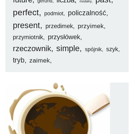
gerund
modalny
perfect
policzalność
podmiot
present
przyimek
przedimek
przysłówek
przymiotnik
simple
rzeczownik
szyk
spójnik
tryb
zaimek