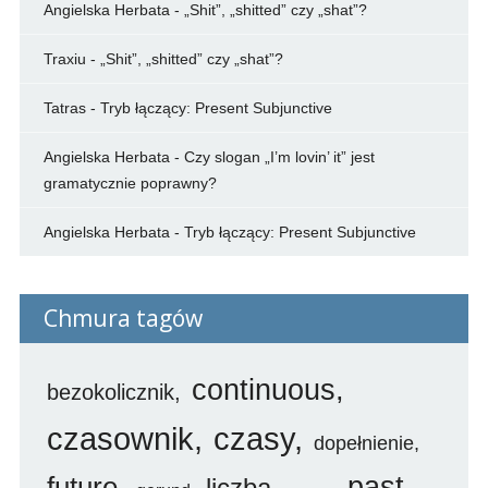
Angielska Herbata
-
„Shit”, „shitted” czy „shat”?
Traxiu
-
„Shit”, „shitted” czy „shat”?
Tatras
-
Tryb łączący: Present Subjunctive
Angielska Herbata
-
Czy slogan „I’m lovin’ it” jest
gramatycznie poprawny?
Angielska Herbata
-
Tryb łączący: Present Subjunctive
Chmura tagów
continuous
bezokolicznik
czasownik
czasy
dopełnienie
future
past
liczba