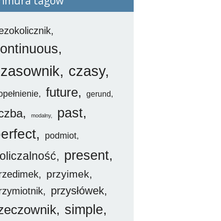
hmura tagów
ezokolicznik
ontinuous
czasownik
czasy
future
opełnienie
gerund
past
iczba
modalny
erfect
podmiot
present
oliczalność
przyimek
rzedimek
przysłówek
rzymiotnik
simple
zeczownik