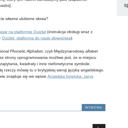
s
aɪtɪs].
ie własne ulubione słowa?
lasie na platformie Quizlet
(instrukcja obsługi wraz z
e
Quizlet: platforma do nauki słownictwa
).
tional Phonetic Alphabet
, czyli Międzynarodowy alfabet
ze strony oprogramowania możliwe jest, że w miejscu
apytania, kwadraty i inne niefonetyczne symbole.
łą rzeczy mówię tu o brytyjskiej wersji języka angielskiego.
wie znajduje się we wpisie
Angielska fonetyka: zarys
WYMOWA