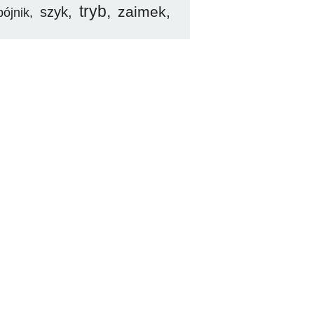
tryb
zaimek
szyk
pójnik