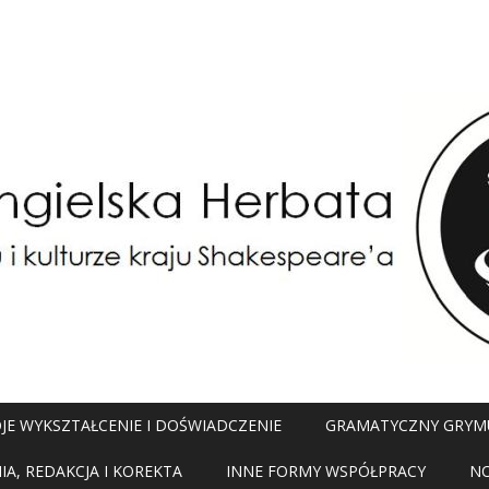
JE WYKSZTAŁCENIE I DOŚWIADCZENIE
GRAMATYCZNY GRYM
A, REDAKCJA I KOREKTA
INNE FORMY WSPÓŁPRACY
N