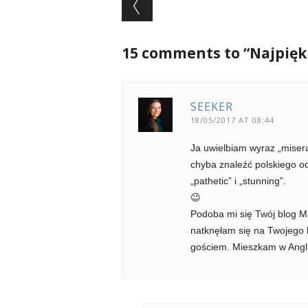
Post navigation
15 comments to “Najpiękn
SEEKER
18/05/2017 AT 08:44
Ja uwielbiam wyraz „misera
chyba znaleźć polskiego o
„pathetic” i „stunning”.
😉
Podoba mi się Twój blog M
natknęłam się na Twojego b
gościem. Mieszkam w Angli