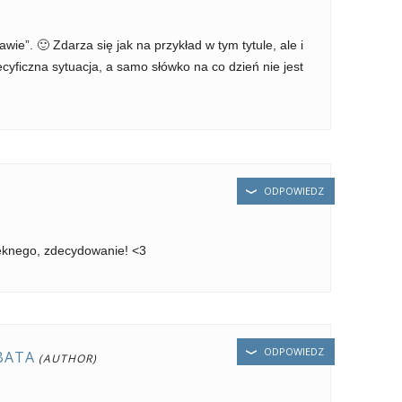
wie”. 🙂 Zdarza się jak na przykład w tym tytule, ale i
pecyficzna sytuacja, a samo słówko na co dzień nie jest
ODPOWIEDZ
ięknego, zdecydowanie! <3
ODPOWIEDZ
BATA