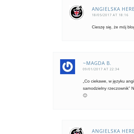
ANGIELSKA HER
18/05/2017 AT 18:16
Cieszę się, że mój blo
~MAGDA B.
09/01/2017 AT 22:34
„Co ciekawe, w języku ang
samodzielny rzeczownik” No
🙂
ANGIELSKA HER