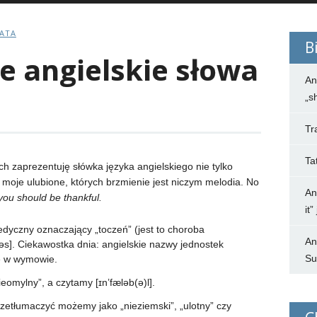
BATA
B
e angielskie słowa
An
„s
Tr
Ta
ch zaprezentuję słówka języka angielskiego nie tylko
 i moje ulubione, których brzmienie jest niczym melodia. No
An
you should be thankful.
it
edyczny oznaczający „toczeń” (jest to choroba
An
əs]. Ciekawostka dnia: angielskie nazwy jednostek
Su
e w wymowie.
eomylny”, a czytamy [ɪn’fæləb(ə)l].
rzetłumaczyć możemy jako „nieziemski”, „ulotny” czy