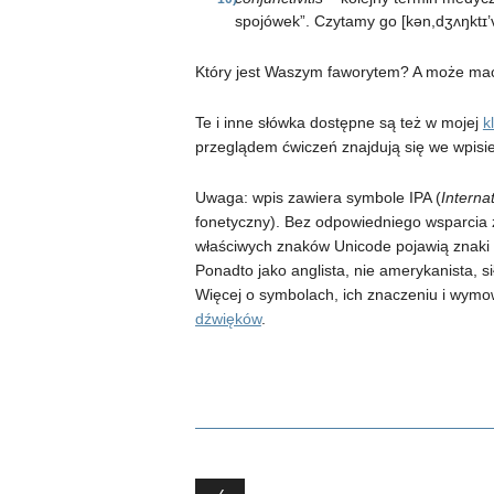
spojówek”. Czytamy go [kən,dʒʌŋktɪ’v
Który jest Waszym faworytem? A może mac
Te i inne słówka dostępne są też w mojej
k
przeglądem ćwiczeń znajdują się we wpisi
Uwaga: wpis zawiera symbole IPA (
Interna
fonetyczny). Bez odpowiedniego wsparcia 
właściwych znaków Unicode pojawią znaki z
Ponadto jako anglista, nie amerykanista, si
Więcej o symbolach, ich znaczeniu i wymo
dźwięków
.