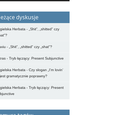
ieżące dyskusje
gielska Herbata
-
„Shit”, „shitted” czy
hat”?
axiu
-
„Shit”, „shitted” czy „shat”?
tras
-
Tryb łączący: Present Subjunctive
gielska Herbata
-
Czy slogan „I’m lovin’
” jest gramatycznie poprawny?
gielska Herbata
-
Tryb łączący: Present
bjunctive