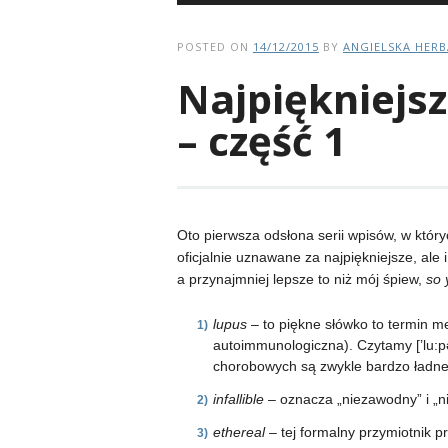
POSTED ON
14/12/2015
BY
ANGIELSKA HER
Najpiękniejsz
– część 1
Oto pierwsza odsłona serii wpisów, w który
oficjalnie uznawane za najpiękniejsze, ale
a przynajmniej lepsze to niż mój śpiew,
so 
lupus
– to piękne słówko to termin m
autoimmunologiczna). Czytamy [’lu:p
chorobowych są zwykle bardzo ładn
infallible
– oznacza „niezawodny” i „ni
ethereal
– tej formalny przymiotnik p