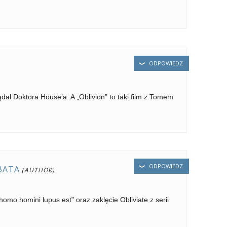
ODPOWIEDZ
dał Doktora House’a. A „Oblivion” to taki film z Tomem
ODPOWIEDZ
BATA
omo homini lupus est” oraz zaklęcie Obliviate z serii