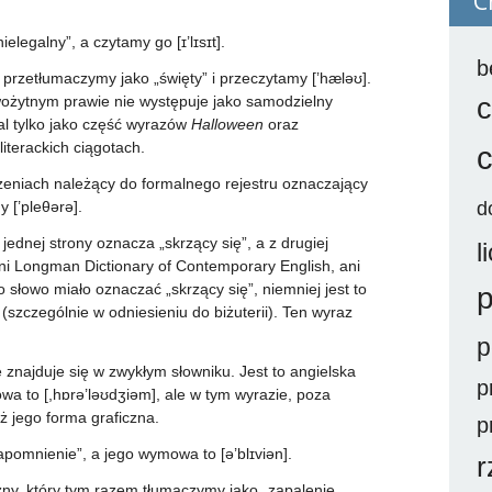
C
legalny”, a czytamy go [ɪ’lɪsɪt].
b
przetłumaczymy jako „święty” i przeczytamy [’hæləʊ].
wożytnym prawie nie występuje jako samodzielny
c
l tylko jako część wyrazów
Halloween
oraz
literackich ciągotach.
zeniach należący do formalnego rejestru oznaczający
y [’pleθərə].
d
jednej strony oznacza „skrzący się”, a z drugiej
l
 ani Longman Dictionary of Contemporary English, ani
o słowo miało oznaczać „skrzący się”, niemniej jest to
p
szczególnie w odniesieniu do biżuterii). Ten wyraz
p
e znajduje się w zwykłym słowniku. Jest to angielska
p
 to [,hɒrə’ləʊdʒiəm], ale w tym wyrazie, poza
ż jego forma graficzna.
p
pomnienie”, a jego wymowa to [ə’blɪviən].
r
ny, który tym razem tłumaczymy jako „zapalenie