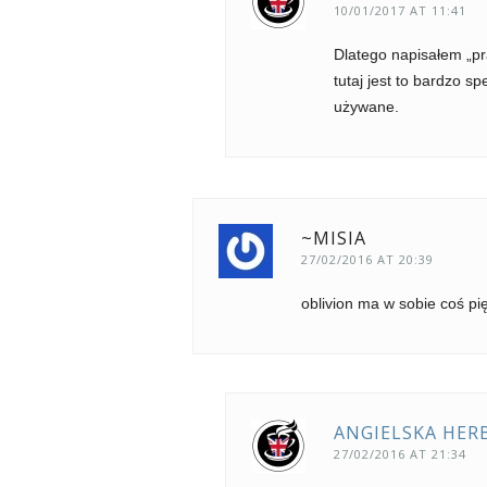
10/01/2017 AT 11:41
Dlatego napisałem „pra
tutaj jest to bardzo s
używane.
~MISIA
27/02/2016 AT 20:39
oblivion ma w sobie coś p
ANGIELSKA HER
27/02/2016 AT 21:34