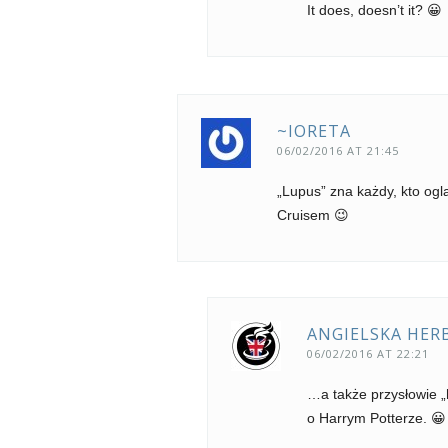
It does, doesn’t it? 😀
~IORETA
06/02/2016 AT 21:45
„Lupus” zna każdy, kto oglą
Cruisem 😉
ANGIELSKA HER
06/02/2016 AT 22:21
…a także przysłowie „h
o Harrym Potterze. 😀