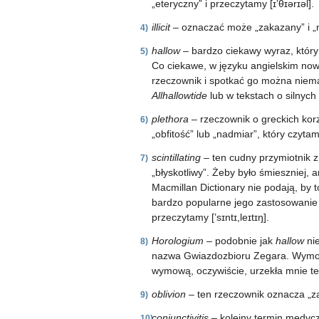
„eteryczny” i przeczytamy [ɪ’θɪərɪəl].
illicit
– oznaczać może „zakazany” i „nie
hallow
– bardzo ciekawy wyraz, który 
Co ciekawe, w języku angielskim no
rzeczownik i spotkać go można niema
Allhallowtide
lub w tekstach o silnych 
plethora
– rzeczownik o greckich kor
„obfitość” lub „nadmiar”, który czytam
scintillating
– ten cudny przymiotnik z 
„błyskotliwy”. Żeby było śmieszniej,
Macmillan Dictionary nie podają, by t
bardzo popularne jego zastosowanie (
przeczytamy [’sɪntɪ,leɪtɪŋ].
Horologium
– podobnie jak
hallow
ni
nazwa Gwiazdozbioru Zegara. Wymowa
wymową, oczywiście, urzekła mnie te
oblivion
– ten rzeczownik oznacza „za
conjunctivitis
– kolejny termin medycz