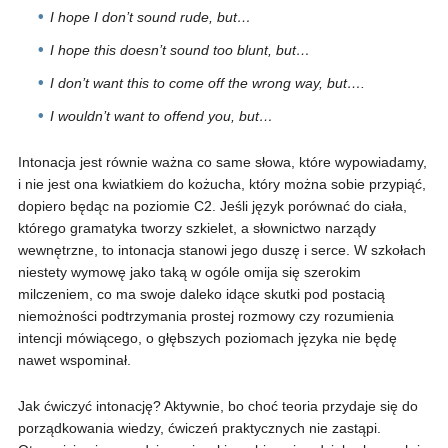
I hope I don’t sound rude, but…
I hope this doesn’t sound too blunt, but…
I don’t want this to come off the wrong way, but….
I wouldn’t want to offend you, but…
Intonacja jest równie ważna co same słowa, które wypowiadamy,
i nie jest ona kwiatkiem do kożucha, który można sobie przypiąć,
dopiero będąc na poziomie C2. Jeśli język porównać do ciała,
którego gramatyka tworzy szkielet, a słownictwo narządy
wewnętrzne, to intonacja stanowi jego duszę i serce. W szkołach
niestety wymowę jako taką w ogóle omija się szerokim
milczeniem, co ma swoje daleko idące skutki pod postacią
niemożności podtrzymania prostej rozmowy czy rozumienia
intencji mówiącego, o głębszych poziomach języka nie będę
nawet wspominał.
Jak ćwiczyć intonację? Aktywnie, bo choć teoria przydaje się do
porządkowania wiedzy, ćwiczeń praktycznych nie zastąpi.