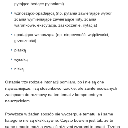
pytające będące pytaniami)
wznosząco-opadającą (np. pytania zawierające wybór,
zdania wymieniające zawierające listy, zdania
warunkowe, ekscytacja, zaskoczenie, irytacja)
opadająco-wznoszącą (np. niepewność, wątpliwości,
grzeczność)
płaską
wysoką
niską
Ostatnie trzy rodzaje intonacji pomijam, bo i nie są one
najważniejsze, i są stosunkowo rzadkie, ale zainteresowanych
zachęcam do rozmowy na ten temat z kompetentnym
nauczycielem.
Powyższe w żaden sposób nie wyczerpuje tematu, a i same
kategorie nie są ekskluzywne. Często bowiem jest tak, że te
same emocje można wyrazić różnymi wzorami intonacji. Trzeba