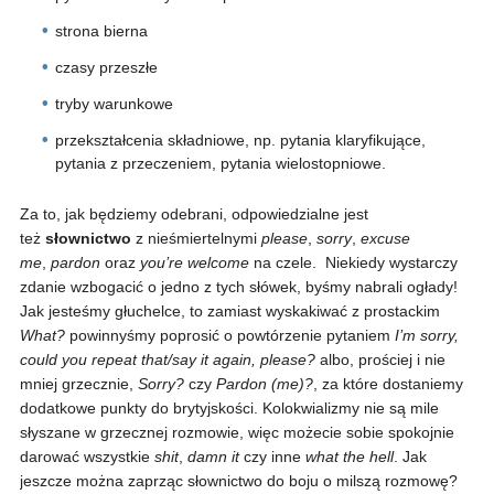
strona bierna
czasy przeszłe
tryby warunkowe
przekształcenia składniowe, np. pytania klaryfikujące,
pytania z przeczeniem, pytania wielostopniowe.
Za to, jak będziemy odebrani, odpowiedzialne jest
też
słownictwo
z nieśmiertelnymi
please
,
sorry
,
excuse
me
,
pardon
oraz
you’re welcome
na czele. Niekiedy wystarczy
zdanie wzbogacić o jedno z tych słówek, byśmy nabrali ogłady!
Jak jesteśmy głuchelce, to zamiast wyskakiwać z prostackim
What?
powinnyśmy poprosić o powtórzenie pytaniem
I’m sorry,
could you repeat that/say it again, please?
albo, prościej i nie
mniej grzecznie,
Sorry?
czy
Pardon (me)?
, za które dostaniemy
dodatkowe punkty do brytyjskości. Kolokwializmy nie są mile
słyszane w grzecznej rozmowie, więc możecie sobie spokojnie
darować wszystkie
shit
,
damn it
czy inne
what the hell
. Jak
jeszcze można zaprząc słownictwo do boju o milszą rozmowę?