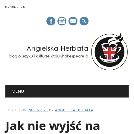
07/08/2026
mail
Main menu
Skip
MENU
to
content
POSTED ON
20/07/2020
BY
ANGIELSKA HERBATA
Jak nie wyjść na