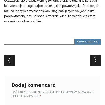
Otaczajcie się prawdziwym językiem, bierzcie udział w kursach i
konwersacjach, oglądajcie, słuchajcie i powtarzajcie. Pamiętajcie
też, że jednym z wyznaczników biegłości językowej jest, poza
poprawnością, naturalność. Ćwiczcie więc, ile wlezie. Aż Wam
uszami na dobre wyjdzie.
NAUKA JĘZYKA
Post navigation
Dodaj komentarz
TWÓJ ADRES E-MAIL NIE ZOSTANIE OPUBLIKOWANY.
WYMAGANE
POLA SĄ OZNACZONE
*