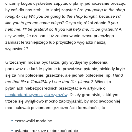
chcemy kogoś dyskretnie zapytać o plany, jednocześnie prosząc,
by coś dla nas zrobił, to lepiej zapytać
Are you going to the shop
tonight?
czy
Will you be going to the shop tonight, because I’d
like you to get me some crisps?
Czym się różni zdanie
If you
help me, I’ll be grateful
od
If you will help me, I’ll be grateful?
A
czy wiecie, że czasami już zastosowanie czasu przeszłego
zamiast teraźniejszego lub przyszłego wygładzi naszą
wypowiedź?
Grzecznym można być także, gdy wydajemy polecenia,
ponieważ nie każde pytanie to prawdziwe pytanie; niekiedy kryje
się za nim polecenie; grzeczne, ale jednak polecenie, np.
Hand
me that file
a
Could/May I see that file, please?
. Więcej o
pytaniach niebezpośrednich przeczytacie w artykule o
niestandardowym szyku wyrazów
. Działy gramatyki, z którymi
trzeba się wyjątkowo mocno zaprzyjaźnić, by móc swobodniej
manipulować poziomami grzeczności i formalności, to:
czasowniki modalne
pytania i rozkazy niebezpośrednie