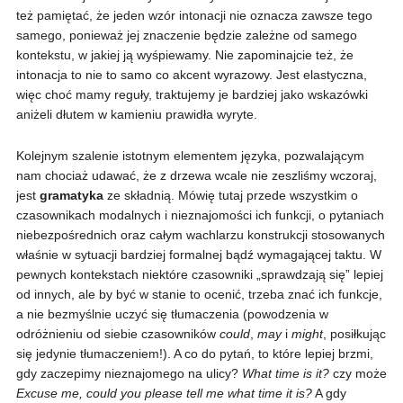
też pamiętać, że jeden wzór intonacji nie oznacza zawsze tego
samego, ponieważ jej znaczenie będzie zależne od samego
kontekstu, w jakiej ją wyśpiewamy. Nie zapominajcie też, że
intonacja to nie to samo co akcent wyrazowy. Jest elastyczna,
więc choć mamy reguły, traktujemy je bardziej jako wskazówki
aniżeli dłutem w kamieniu prawidła wyryte.
Kolejnym szalenie istotnym elementem języka, pozwalającym
nam chociaż udawać, że z drzewa wcale nie zeszliśmy wczoraj,
jest
gramatyka
ze składnią. Mówię tutaj przede wszystkim o
czasownikach modalnych i nieznajomości ich funkcji, o pytaniach
niebezpośrednich oraz całym wachlarzu konstrukcji stosowanych
właśnie w sytuacji bardziej formalnej bądź wymagającej taktu. W
pewnych kontekstach niektóre czasowniki „sprawdzają się” lepiej
od innych, ale by być w stanie to ocenić, trzeba znać ich funkcje,
a nie bezmyślnie uczyć się tłumaczenia (powodzenia w
odróżnieniu od siebie czasowników
could
,
may
i
might
, posiłkując
się jedynie tłumaczeniem!). A co do pytań, to które lepiej brzmi,
gdy zaczepimy nieznajomego na ulicy?
What time is it?
czy może
Excuse me, could you please tell me what time it is?
A gdy