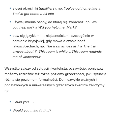
stosuj określniki (
qualifiers
), np.
You’ve got home late
a
You’ve got home a bit late
.
używaj imienia osoby, do której się zwracasz, np.
Will
you help me?
a
Will you help me, Mark?
baw się językiem i… niejasnościami, szczególnie w
odmianie brytyjskiej, gdy mowa o czasie bądź
jakości/cechach, np.
The train arrives at 7
a
The train
arrives about 7
,
This room is white
a
This room reminds
me of white/snow
.
Wszystko zależy od sytuacji i kontekstu, oczywiście, ponieważ
możemy rozróżnić też różne poziomy grzeczności, jak i sytuacje
różnią się poziomem formalności. Do niezwykle ważnych i
podstawowych a uniwersalnych grzecznych zwrotów zaliczymy
np.:
Could you…?
Would you mind (if I)…?