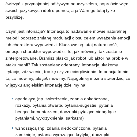
ćwiczyć z przynajmniej półżywym nauczycielem, poproście więc
swoich językowych idoli o pomoc, a ja Wam go tutaj tylko
przybliżę.
Czym jest intonacja? Intonacja to nadawanie mowie naturalnej
melodii poprzez zmianę modulacji głosu celem wyrażenia emocji
lub charakteru wypowiedzi. Kluczowe są tutaj naturalność,
emocje i charakter wypowiedzi. To, jak mówimy, tak zostanie
zinterpretowane. Brzmisz płasko jak robot lub aktor na próbie w
ataku manii? Tak zostaniesz odebrany. Intonacją ukażemy
irytację, zdziwienie, troskę czy zniecierpliwienie. Intonacja to nie
to,
co
mówimy, ale
jak
mówimy. Najogólniej można stwierdzić, że
w języku angielskim intonację dzielimy na:
opadającą (np. twierdzenia, zdania dokończone,
rozkazy, pytania otwarte, pytania-sugestie, pytania
będące komentarzem, doczepki pytające niebędące
pytaniami, wykrzyknienia, sarkazm)
wznoszącą (np. zdania niedokończone, pytania
zamknięte, pytania wyrażające krytykę, doczepki