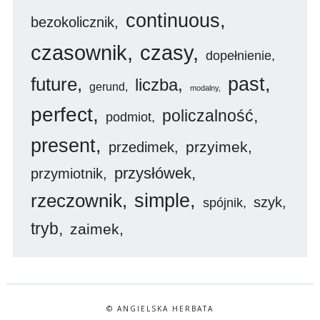
continuous
bezokolicznik
czasownik
czasy
dopełnienie
future
past
liczba
gerund
modalny
perfect
policzalność
podmiot
present
przyimek
przedimek
przysłówek
przymiotnik
simple
rzeczownik
szyk
spójnik
tryb
zaimek
© ANGIELSKA HERBATA