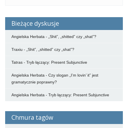
Bieżące dyskusje
Angielska Herbata
-
„Shit”, „shitted” czy „shat”?
Traxiu
-
„Shit”, „shitted” czy „shat”?
Tatras
-
Tryb łączący: Present Subjunctive
Angielska Herbata
-
Czy slogan „I’m lovin’ it” jest
gramatycznie poprawny?
Angielska Herbata
-
Tryb łączący: Present Subjunctive
Chmura tagów